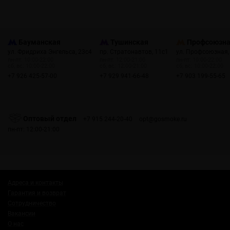
Бауманская
Тушинская
Профсоюзн
ул. Фридриха Энгельса, 23с4
пр. Стратонавтов, 11с1
ул. Профсоюзная,
пн-пт: 10:00-22:00
пн-пт: 12:00-21:00
пн-пт: 10:00-22:00
сб, вс: 10:00-22:00
сб, вс: 12:00-21:00
сб, вс: 10:00-22:00
+7 926 425-57-00
+7 929 941-66-48
+7 903 199-55-65
Оптовый отдел
+7 915 244-20-40
opt@gosmoke.ru
пн-пт: 12:00-21:00
Адреса и контакты
Гарантия и возврат
Сотрудничество
Вакансии
О нас