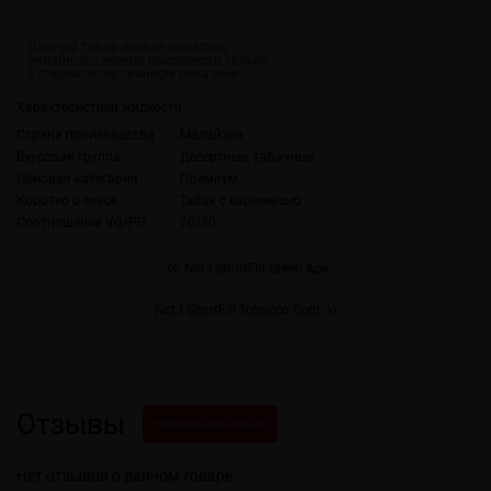
Характеристики жидкости
Страна производства
Малайзия
Вкусовая группа
Десертные, табачные
Ценовая категория
Премиум
Коротко о вкусе
Табак с карамелью
Соотношение VG/PG
70/30
NstJ ShortFill Green Ape
NstJ ShortFill Tobacco Gold
Отзывы
Написать свой отзыв
Нет отзывов о данном товаре.