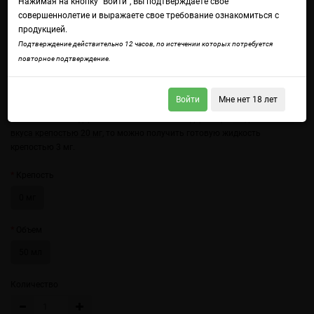
Нажимая на кнопку "Войти", Вы подтверждаете свое
совершеннолетие и выражаете свое требование ознакомиться с
продукцией.
Подтверждение действительно 12 часов, по истечении которых потребуется
повторное подтверждение.
Войдите
чтобы получить доступ ко всем функциям сайта.
Bronze Blend от NstJ отличается простой, но вкусной смесью табака и
карамели.
Войти
Мне нет 18 лет
Если смешать содержимое с 9 мл никотинсодержащей
жидкостью без
вкуса крепостью 20 мг
, то можно получить готовую жидкость
крепостью 3 мг.
Крепость
0 мг
Объем
50 мл
Количество