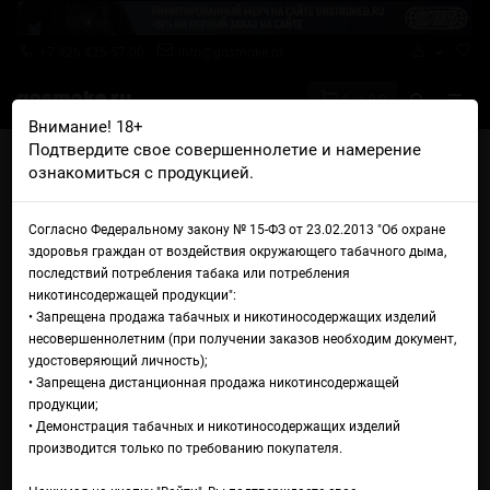
+7 926 425-57-00
info@gosmoke.ru
0 на 0 ₽
Внимание! 18+
Подтвердите свое совершеннолетие и намерение
Главная
Жидкости
NstJ
NstJ ShortFill Tobacco Bronze
ознакомиться с продукцией.
Жидкость NstJ ShortFill
Согласно Федеральному закону № 15-ФЗ от 23.02.2013 "Об охране
Tobacco Bronze
здоровья граждан от воздействия окружающего табачного дыма,
последствий потребления табака или потребления
никотинсодержащей продукции":
• Запрещена продажа табачных и никотиносодержащих изделий
несовершеннолетним (при получении заказов необходим документ,
удостоверяющий личность);
• Запрещена дистанционная продажа никотинсодержащей
продукции;
• Демонстрация табачных и никотиносодержащих изделий
производится только по требованию покупателя.