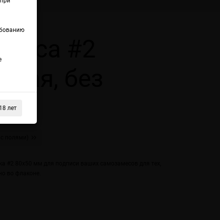
(при
ебованию
амеса #2
е
сная, без
18 лет
 с полями)
а #2 80х50 мм для подписи ваших самозамесов для тех,
но во флаконе.