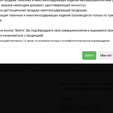
на продажа табачных и никотиносодержащих изделий несовершеннолетним 
 заказов необходим документ, удостоверяющий личность);
на дистанционная продажа никотинсодержащей продукции;
еса #2 (горизонтальная, красная, без полей)
рация табачных и никотиносодержащих изделий производится только по тр
аклейка для самоз
я.
а кнопку "Войти", Вы подтверждаете свое совершеннолетие и выражаете сво
оризонтальная, кра
е ознакомиться с продукцией.
ие действительно 12 часов, по истечении которых потребуется повторное подтверждение.
лей для подписи)
Войти
Мне нет 
ер двусторонний
Наклейка для самозамеса #3 (горизонтальная, черная,
Аккуратная горизонтальная наклейк
кто не любит забывать что намеша
Фасовка
1 шт
20 шт
50 шт