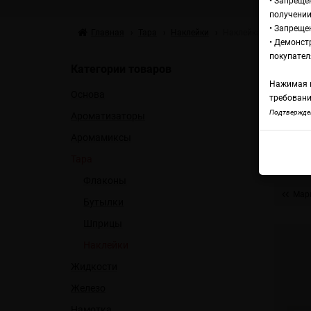
• Запреще
получении
• Запреще
Главная
Тара
Наклейки
Наклейка для самозам
• Демонст
Н
покупател
Категории товаров
Нажимая н
Основа
(г
требовани
Подтвержден
Ароматизаторы
Аромамиксы
по
Тара
Флаконы
Марк
Бутылки
Шприцы
Наклейки
Жидкости
Железо
Намотка