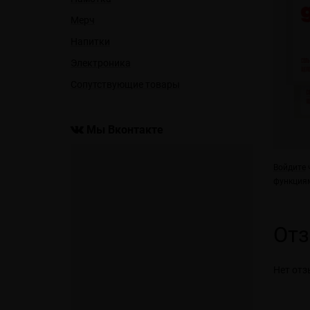
Мерч
Напитки
Электроника
Сопутствующие товары
Мы Вконтакте
Войдите
ч
функциям
От
Нет отз