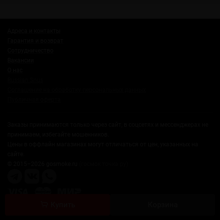
Адреса и контакты
Гарантия и возврат
Сотрудничество
Вакансии
О нас
Russian Snus
Соглашение на обработку персональных данных
Публичная оферта
Заказы принимаются только через сайт, в соцсетях и мессенджерах не
принимаем, избегайте мошенников.
Цены в оффлайн магазинах могут отличаться от цен, указанных на
сайте.
© 2015–2026 gosmoke.ru
(госмок точка ру)
Купить
Корзина