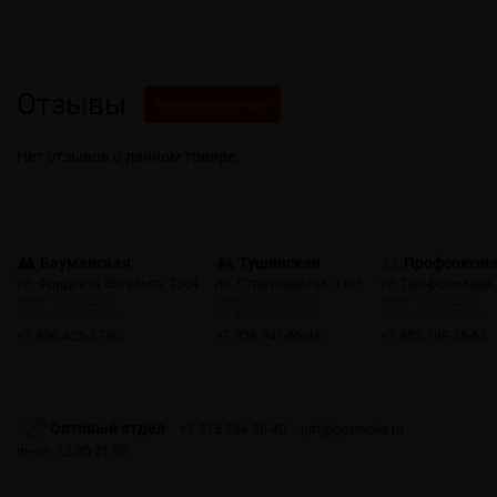
Отзывы
Написать свой отзыв
Нет отзывов о данном товаре.
Бауманская
Тушинская
Профсоюзн
ул. Фридриха Энгельса, 23с4
пр. Стратонавтов, 11с1
ул. Профсоюзная,
пн-пт: 10:00-22:00
пн-пт: 12:00-21:00
пн-пт: 10:00-22:00
сб, вс: 10:00-22:00
сб, вс: 12:00-21:00
сб, вс: 10:00-22:00
+7 926 425-57-00
+7 929 941-66-48
+7 903 199-55-65
Оптовый отдел
+7 915 244-20-40
opt@gosmoke.ru
пн-пт: 12:00-21:00