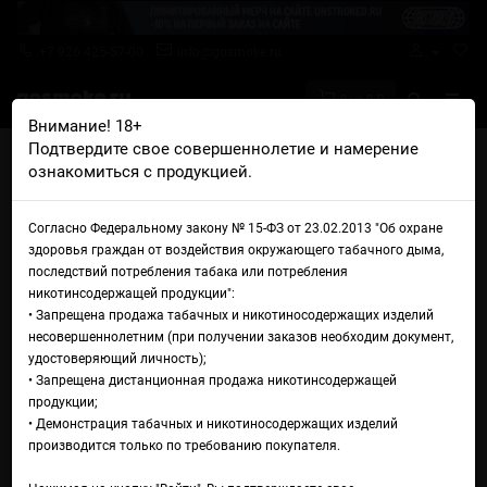
+7 926 425-57-00
info@gosmoke.ru
0 на 0 ₽
Внимание! 18+
Подтвердите свое совершеннолетие и намерение
Главная
Тара
Наклейки
ознакомиться с продукцией.
Наклейка для самозамеса #1 (горизонтальная, красная, с полями)
Наклейка для самозамеса #1
Согласно Федеральному закону № 15-ФЗ от 23.02.2013 "Об охране
здоровья граждан от воздействия окружающего табачного дыма,
(горизонтальная, красная, с
последствий потребления табака или потребления
никотинсодержащей продукции":
полями для подписи)
• Запрещена продажа табачных и никотиносодержащих изделий
несовершеннолетним (при получении заказов необходим документ,
удостоверяющий личность);
• Запрещена дистанционная продажа никотинсодержащей
продукции;
• Демонстрация табачных и никотиносодержащих изделий
производится только по требованию покупателя.