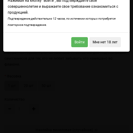
Нажимая на кнопку "Войти", Вы подтверждаете свое
совершеннолетие и выражаете свое требование ознакомиться с
продукцией.
Подтверждение действительно 12 часов, по истечении которых потребуется
повторное подтверждение.
Войти
Мне нет 18 лет
Войдите
чтобы получить доступ ко всем функциям сайта.
Аккуратная горизонтальная наклейка #1 80х50 мм для подписи ваших
самозамесов для тех, кто не любит забывать что намешано во
флаконе.
Фасовка
1 шт
20 шт
50 шт
Количество
Наклейка виниловая (случайная)