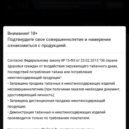
+7 926 425-57-00
info@gosmoke.ru
0 на 0 ₽
Внимание! 18+
Подтвердите свое совершеннолетие и намерение
Главная
Аромамиксы
Naked
ознакомиться с продукцией.
Naked Type-S Tobacco American Patriots
Аромамикс Naked Type-S
Согласно Федеральному закону № 15-ФЗ от 23.02.2013 "Об охране
здоровья граждан от воздействия окружающего табачного дыма,
Tobacco American Patriots
последствий потребления табака или потребления
никотинсодержащей продукции":
• Запрещена продажа табачных и никотиносодержащих изделий
несовершеннолетним (при получении заказов необходим документ,
удостоверяющий личность);
• Запрещена дистанционная продажа никотинсодержащей
продукции;
• Демонстрация табачных и никотиносодержащих изделий
производится только по требованию покупателя.