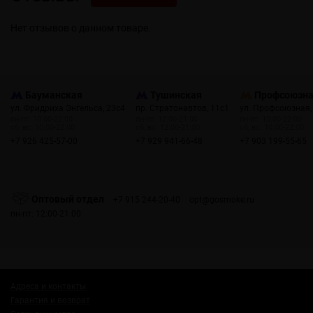
Нет отзывов о данном товаре.
Бауманская
Тушинская
Профсоюзн
ул. Фридриха Энгельса, 23с4
пр. Стратонавтов, 11с1
ул. Профсоюзная,
пн-пт: 10:00-22:00
пн-пт: 12:00-21:00
пн-пт: 10:00-22:00
сб, вс: 10:00-22:00
сб, вс: 12:00-21:00
сб, вс: 10:00-22:00
+7 926 425-57-00
+7 929 941-66-48
+7 903 199-55-65
Оптовый отдел
+7 915 244-20-40
opt@gosmoke.ru
пн-пт: 12:00-21:00
Адреса и контакты
Гарантия и возврат