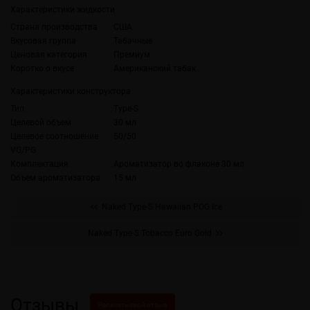
Характеристики жидкости
Страна производства
США
Вкусовая группа
Табачные
Ценовая категория
Премиум
Коротко о вкусе
Американский табак
Характеристики конструктора
Тип
Type-S
Целевой объем
30 мл
Целевое соотношение
50/50
VG/PG
Комплектация
Ароматизатор во флаконе 30 мл
Объем ароматизатора
15 мл
Naked Type-S Hawaiian POG Ice
Naked Type-S Tobacco Euro Gold
Отзывы
Написать свой отзыв