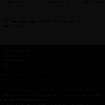
+7 926 425-57-00
+7 929 941-66-48
+7 903 199-55-65
Оптовый отдел
+7 915 244-20-40
opt@gosmoke.ru
пн-пт: 12:00-21:00
Адреса и контакты
Гарантия и возврат
Сотрудничество
Вакансии
О нас
Russian Snus
Соглашение на обработку персональных данных
Публичная оферта
Заказы принимаются только через сайт, в соцсетях и мессенджерах не
принимаем, избегайте мошенников.
Цены в оффлайн магазинах могут отличаться от цен, указанных на