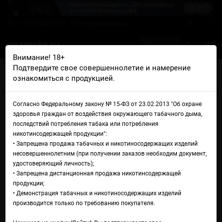
+7 926 425-57-00
info@gosmoke.ru
0 на 0 ₽
Внимание! 18+
Подтвердите свое совершеннолетие и намерение
Главная
Намотка
Инструменты
ознакомиться с продукцией.
Набор инструментов для намотки ThunderCloud Bonza Pro Tool Kit
Набор инструментов для
Согласно Федеральному закону № 15-ФЗ от 23.02.2013 "Об охране
здоровья граждан от воздействия окружающего табачного дыма,
намотки ThunderCloud Bonza
последствий потребления табака или потребления
никотинсодержащей продукции":
Pro Tool Kit
• Запрещена продажа табачных и никотиносодержащих изделий
несовершеннолетним (при получении заказов необходим документ,
удостоверяющий личность);
• Запрещена дистанционная продажа никотинсодержащей
продукции;
• Демонстрация табачных и никотиносодержащих изделий
производится только по требованию покупателя.