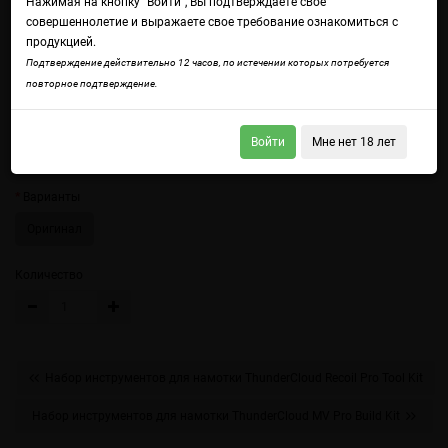
Нажимая на кнопку "Войти", Вы подтверждаете свое
совершеннолетие и выражаете свое требование ознакомиться с
продукцией.
Подтверждение действительно 12 часов, по истечении которых потребуется
повторное подтверждение.
Войти
Мне нет 18 лет
Войдите
чтобы получить доступ ко всем функциям сайта.
Варианты
Оригинал
Количество
Набор инструментов для намотки ThunderCloud Recoil Pro Tool Kit
Набор инструментов для намотки ThunderCloud MV Pro Build Kit