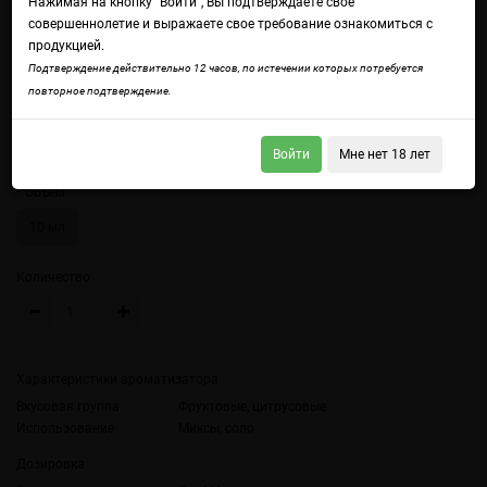
Нажимая на кнопку "Войти", Вы подтверждаете свое
совершеннолетие и выражаете свое требование ознакомиться с
продукцией.
Подтверждение действительно 12 часов, по истечении которых потребуется
повторное подтверждение.
Войдите
чтобы получить доступ ко всем функциям сайта.
Лимон с лаймом
Войти
Мне нет 18 лет
Объем
10 мл
Количество
Характеристики ароматизатора
Вкусовая группа
Фруктовые, цитрусовые
Использование
Миксы, соло
Дозировка