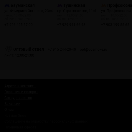
Бауманская
Тушинская
Профсоюзн
ул. Фридриха Энгельса, 23с4
пр. Стратонавтов, 11с1
ул. Профсоюзная,
пн-пт: 10:00-22:00
пн-пт: 12:00-21:00
пн-пт: 10:00-22:00
сб, вс: 10:00-22:00
сб, вс: 12:00-21:00
сб, вс: 10:00-22:00
+7 926 425-57-00
+7 929 941-66-48
+7 903 199-55-65
Оптовый отдел
+7 915 244-20-40
opt@gosmoke.ru
пн-пт: 12:00-21:00
Адреса и контакты
Гарантия и возврат
Сотрудничество
Вакансии
О нас
Russian Snus
Соглашение на обработку персональных данных
Публичная оферта