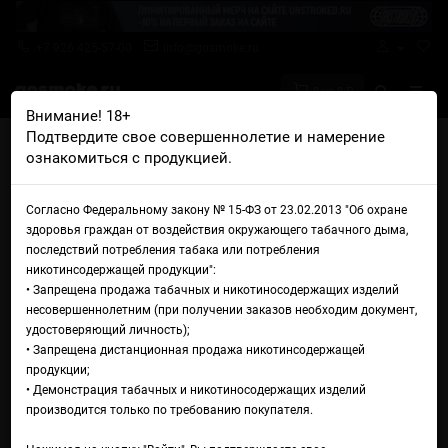
+7 926 425-57-00
info@gosmoke.ru
0 на 0 ₽
Внимание! 18+
Подтвердите свое совершеннолетие и намерение
Главная
Ароматизаторы
My Flavor Malaysia
ознакомиться с продукцией.
My Flavor Malaysia Lemon Lime
My Flavor Malaysia Lemon
Согласно Федеральному закону № 15-ФЗ от 23.02.2013 "Об охране
здоровья граждан от воздействия окружающего табачного дыма,
Lime
последствий потребления табака или потребления
никотинсодержащей продукции":
• Запрещена продажа табачных и никотиносодержащих изделий
несовершеннолетним (при получении заказов необходим документ,
удостоверяющий личность);
• Запрещена дистанционная продажа никотинсодержащей
продукции;
• Демонстрация табачных и никотиносодержащих изделий
производится только по требованию покупателя.