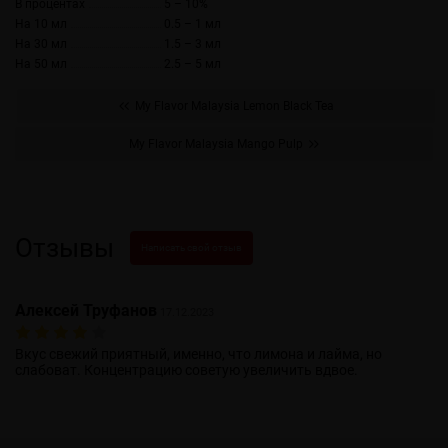
В процентах
5 – 10%
На 10 мл
0.5 – 1 мл
На 30 мл
1.5 – 3 мл
На 50 мл
2.5 – 5 мл
My Flavor Malaysia Lemon Black Tea
My Flavor Malaysia Mango Pulp
Отзывы
Написать свой отзыв
Алексей Труфанов
17.12.2023
Вкус свежий приятный, именно, что лимона и лайма, но
слабоват. Концентрацию советую увеличить вдвое.