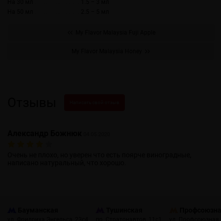
На 30 мл
1.5 – 3 мл
На 50 мл
2.5 – 5 мл
My Flavor Malaysia Fuji Apple
My Flavor Malaysia Honey
Отзывы
Написать свой отзыв
Александр Божнюк
04.05.2020
Очень не плохо, но уверен что есть поярче виноградные,
написано натуральный, что хорошо.
Бауманская
Тушинская
Профсоюзн
ул. Фридриха Энгельса, 23с4
пр. Стратонавтов, 11с1
ул. Профсоюзная,