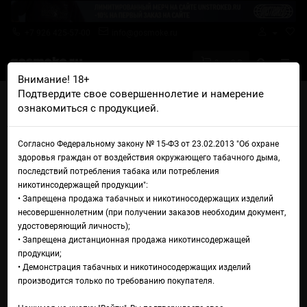
+7 926 425-57-00
info@gosmoke.ru
0 на 0 ₽
Внимание! 18+
Подтвердите свое совершеннолетие и намерение
Главная
Ароматизаторы
My Flavor Malaysia
ознакомиться с продукцией.
My Flavor Malaysia Grape Juice
My Flavor Malaysia Grape Juice
Согласно Федеральному закону № 15-ФЗ от 23.02.2013 "Об охране
здоровья граждан от воздействия окружающего табачного дыма,
последствий потребления табака или потребления
никотинсодержащей продукции":
• Запрещена продажа табачных и никотиносодержащих изделий
несовершеннолетним (при получении заказов необходим документ,
удостоверяющий личность);
• Запрещена дистанционная продажа никотинсодержащей
продукции;
• Демонстрация табачных и никотиносодержащих изделий
производится только по требованию покупателя.