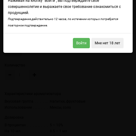
Нажимая на кнопку "Войти", Вы подтверждаете свое
совершеннолетие и выражаете свое требование ознакомиться с
продукцией.
Подтверждение действительно 12 часов, по истечении которых потребуется
Войдите
чтобы получить доступ ко всем функциям сайта.
повторное подтверждение.
Виноградный сок
Объем
Войти
Мне нет 18 лет
10 мл
Количество
Характеристики ароматизатора
Вкусовая группа
Напитки, фруктовые
Использование
Миксы, соло
Дозировка
В процентах
5 – 10%
На 10 мл
0.5 – 1 мл