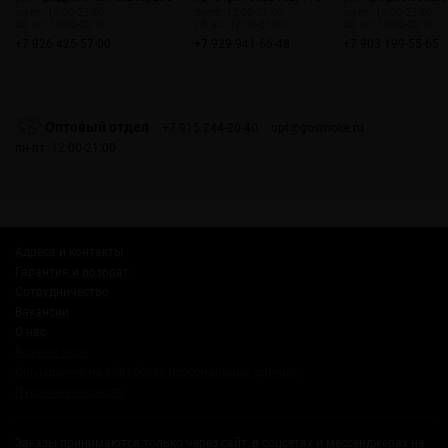
пн-пт: 10:00-22:00
пн-пт: 12:00-21:00
пн-пт: 10:00-22:00
сб, вс: 10:00-22:00
сб, вс: 12:00-21:00
сб, вс: 10:00-22:00
+7 926 425-57-00
+7 929 941-66-48
+7 903 199-55-65
Оптовый отдел
+7 915 244-20-40
opt@gosmoke.ru
пн-пт: 12:00-21:00
Адреса и контакты
Гарантия и возврат
Сотрудничество
Вакансии
О нас
Russian Snus
Соглашение на обработку персональных данных
Публичная оферта
Заказы принимаются только через сайт, в соцсетях и мессенджерах не