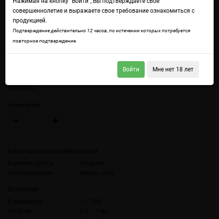
Нажимая на кнопку "Войти", Вы подтверждаете свое
совершеннолетие и выражаете свое требование ознакомиться с
продукцией.
Подтверждение действительно 12 часов, по истечении которых потребуется
Войдите
чтобы получить доступ ко всем функциям сайта.
повторное подтверждение.
Вишня Черри
Объем
Войти
Мне нет 18 лет
10 мл
Количество
Характеристики ароматизатора
Вкусовая группа
Ягодные
Использование
Миксы, соло
Дозировка
В процентах
5 – 10%
На 10 мл
0.5 – 1 мл