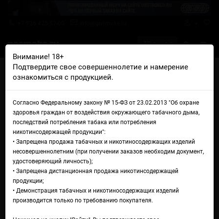
+7 926 425-57-00
info@gosmoke.ru
0 на 0 ₽
Внимание! 18+
Подтвердите свое совершеннолетие и намерение
Главная
Ароматизаторы
My Flavor Malaysia
ознакомиться с продукцией.
My Flavor Malaysia Cherry
My Flavor Malaysia Cherry
Согласно Федеральному закону № 15-ФЗ от 23.02.2013 "Об охране
здоровья граждан от воздействия окружающего табачного дыма,
последствий потребления табака или потребления
никотинсодержащей продукции":
• Запрещена продажа табачных и никотиносодержащих изделий
несовершеннолетним (при получении заказов необходим документ,
удостоверяющий личность);
• Запрещена дистанционная продажа никотинсодержащей
продукции;
• Демонстрация табачных и никотиносодержащих изделий
производится только по требованию покупателя.