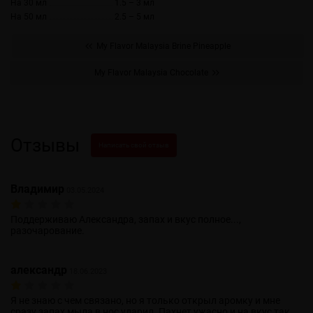
На 30 мл
1.5 – 3 мл
На 50 мл
2.5 – 5 мл
My Flavor Malaysia Brine Pineapple
My Flavor Malaysia Chocolate
Отзывы
Написать свой отзыв
Владимир
03.05.2024
Поддерживаю Александра, запах и вкус полное...,
разочарование.
александр
18.06.2023
Я не знаю с чем связано, но я только открыл аромку и мне
сразу запах мыла в нос ударил. Пахнет ужасно и на вкус так