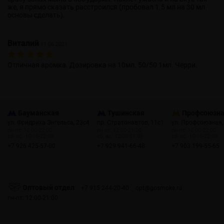
же, я прямо сказать расстроился (пробовал 1.5 мл на 30 мл
основы сделать).
Виталий
11.06.2021
Отличная аромка. Дозировка на 10мл. 50/50 1мл. Черри.
Бауманская
Тушинская
Профсоюзн
ул. Фридриха Энгельса, 23с4
пр. Стратонавтов, 11с1
ул. Профсоюзная,
пн-пт: 10:00-22:00
пн-пт: 12:00-21:00
пн-пт: 10:00-22:00
сб, вс: 10:00-22:00
сб, вс: 12:00-21:00
сб, вс: 10:00-22:00
+7 926 425-57-00
+7 929 941-66-48
+7 903 199-55-65
Оптовый отдел
+7 915 244-20-40
opt@gosmoke.ru
пн-пт: 12:00-21:00