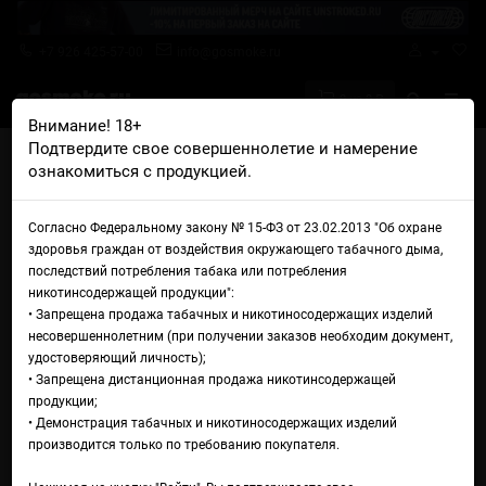
+7 926 425-57-00
info@gosmoke.ru
0 на 0 ₽
Внимание! 18+
Подтвердите свое совершеннолетие и намерение
Главная
Аромамиксы
Molecula
ознакомиться с продукцией.
Molecula x Leggo Виноград
Аромамикс Molecula x Leggo
Согласно Федеральному закону № 15-ФЗ от 23.02.2013 "Об охране
здоровья граждан от воздействия окружающего табачного дыма,
Виноград
последствий потребления табака или потребления
никотинсодержащей продукции":
• Запрещена продажа табачных и никотиносодержащих изделий
несовершеннолетним (при получении заказов необходим документ,
удостоверяющий личность);
• Запрещена дистанционная продажа никотинсодержащей
продукции;
• Демонстрация табачных и никотиносодержащих изделий
производится только по требованию покупателя.