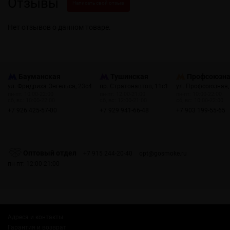
Отзывы
Написать свой отзыв
Нет отзывов о данном товаре.
Бауманская
Тушинская
Профсоюзн
ул. Фридриха Энгельса, 23с4
пр. Стратонавтов, 11с1
ул. Профсоюзная,
пн-пт: 10:00-22:00
пн-пт: 12:00-21:00
пн-пт: 10:00-22:00
сб, вс: 10:00-22:00
сб, вс: 12:00-21:00
сб, вс: 10:00-22:00
+7 926 425-57-00
+7 929 941-66-48
+7 903 199-55-65
Оптовый отдел
+7 915 244-20-40
opt@gosmoke.ru
пн-пт: 12:00-21:00
Адреса и контакты
Гарантия и возврат