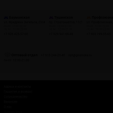
Бауманская
Тушинская
Профсоюзн
ул. Фридриха Энгельса, 23с4
пр. Стратонавтов, 11с1
ул. Профсоюзная,
пн-пт: 10:00-22:00
пн-пт: 12:00-21:00
пн-пт: 10:00-22:00
сб, вс: 10:00-22:00
сб, вс: 12:00-21:00
сб, вс: 10:00-22:00
+7 926 425-57-00
+7 929 941-66-48
+7 903 199-55-65
Оптовый отдел
+7 915 244-20-40
opt@gosmoke.ru
пн-пт: 12:00-21:00
Адреса и контакты
Гарантия и возврат
Сотрудничество
Вакансии
О нас
Russian Snus