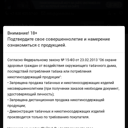
+7 926 425-57-00
info@gosmoke.ru
0 на 0 ₽
Внимание! 18+
Подтвердите свое совершеннолетие и намерение
Главная
Жидкости
Мишка (Коробка)
ознакомиться с продукцией.
Мишка (Коробка) V2 Salt Лимонад малина-кактус
Жидкость Мишка (Коробка)
Согласно Федеральному закону № 15-ФЗ от 23.02.2013 "Об охране
здоровья граждан от воздействия окружающего табачного дыма,
V2 Salt Лимонад малина-
последствий потребления табака или потребления
никотинсодержащей продукции":
кактус
• Запрещена продажа табачных и никотиносодержащих изделий
несовершеннолетним (при получении заказов необходим документ,
удостоверяющий личность);
• Запрещена дистанционная продажа никотинсодержащей
продукции;
• Демонстрация табачных и никотиносодержащих изделий
производится только по требованию покупателя.