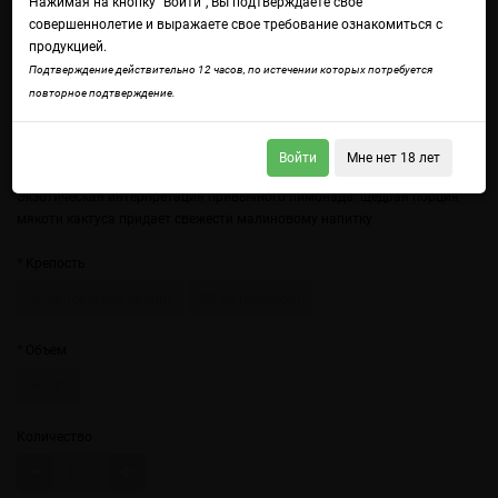
Нажимая на кнопку "Войти", Вы подтверждаете свое
совершеннолетие и выражаете свое требование ознакомиться с
продукцией.
Подтверждение действительно 12 часов, по истечении которых потребуется
повторное подтверждение.
Войти
Мне нет 18 лет
Войдите
чтобы получить доступ ко всем функциям сайта.
Экзотическая интерпретация привычного лимонада: щедрая порция
мякоти кактуса придает свежести малиновому напитку
Крепость
20 мг (солевой strong)
20 мг (солевой)
Объем
30 мл
Количество