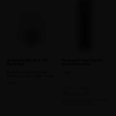
Дрипка Rockmods & BVC
Мехмод BD Vape Blaster
Weird RDA
Mod Skull Edition
Rock Mods Weird Cap 28 мм +
* Цвет:
Brotherhood Vape Custom Driptip
Черный (Skull)
* Цвет:
Бело-розовый (Unicorn)
Скоро
Белый (White)
Красный с черным (Murdered
Red)
Океанический синий (Ocean
Mood)