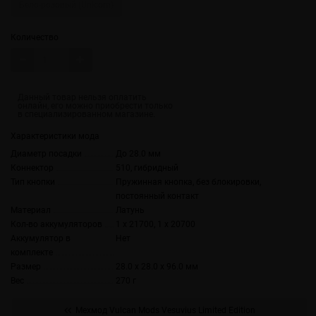
Бело-розовый (Unicorn)
Количество
Характеристики мода
Диаметр посадки
До 28.0 мм
Коннектор
510, гибридный
Тип кнопки
Пружинная кнопка, без блокировки,
постоянный контакт
Материал
Латунь
Кол-во аккумуляторов
1 х 21700, 1 х 20700
Аккумулятор в
Нет
комплекте
Размер
28.0 x 28.0 x 96.0 мм
Вес
270 г
Мехмод Vulcan Mods Vesuvius Limited Edition