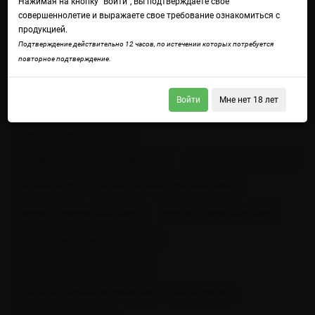
Нажимая на кнопку "Войти", Вы подтверждаете свое
совершеннолетие и выражаете свое требование ознакомиться с
продукцией.
Подтверждение действительно 12 часов, по истечении которых потребуется
повторное подтверждение.
Войдите
чтобы получить доступ ко всем функциям сайта.
Войти
Мне нет 18 лет
Цвет
Пыльно-белый (Dusty White)
Черный с фиолетовым (Purple Splash)
Серый с черный (Ashgrey)
Черный (Black)
Серый с черным и красным (Kane)
Черный с зеленым (Acid Green)
Черный с синим (Blue Splash)
Океанический синий (Ocean Mood)
Черный с золотым (Gold Nugget)
Красный с черным (Murdered Red)
Белый (White)