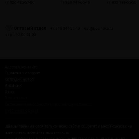
+7 926 425-57-00
+7 929 941-66-48
+7 903 199-55-65
Оптовый отдел
+7 915 244-20-40
opt@gosmoke.ru
пн-пт: 12:00-21:00
Адреса и контакты
Гарантия и возврат
Сотрудничество
Вакансии
О нас
Russian Snus
Соглашение на обработку персональных данных
Публичная оферта
Заказы принимаются только через сайт, в соцсетях и мессенджерах не
принимаем, избегайте мошенников.
Цены в оффлайн магазинах могут отличаться от цен, указанных на