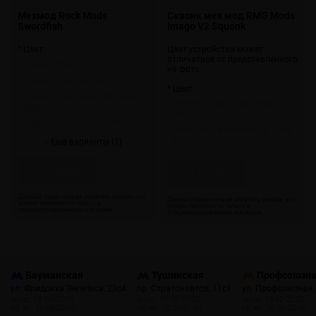
Мехмод Rock Mods
Сквонк мех мод RMG Mods
Swordfish
Imago V2 Squonk
* Цвет:
Цвет устройства может
отличаться от представленного
Черный (Black)
на фото
Черный с белым (Venom)
* Цвет:
Черный с красным (Murdered
Зеленый с желтым (Green &
Red)
Yellow)
Черный с розовым (Daft Pink)
Розовый с фиолетовым (Pink
& Purple)
↓ Еще варианты (1)
Скоро
Скоро
Бауманская
Тушинская
Профсоюзн
ул. Фридриха Энгельса, 23с4
пр. Стратонавтов, 11с1
ул. Профсоюзная,
пн-пт: 10:00-22:00
пн-пт: 12:00-21:00
пн-пт: 10:00-22:00
сб, вс: 10:00-22:00
сб, вс: 12:00-21:00
сб, вс: 10:00-22:00