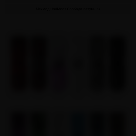
Мехмод UralMods Свобода латунь