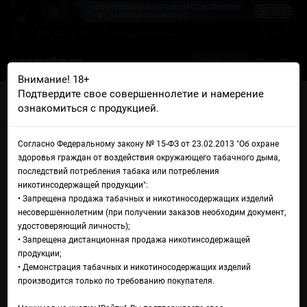
+7 926 425-57-00
info@gosmoke.ru
0 на 0 ₽
Внимание! 18+
Подтвердите свое совершеннолетие и намерение
Главная
Железо
Мех моды
ознакомиться с продукцией.
Мехмод Rock Mods Hammerhand Rev.2
Мехмод Rock Mods
Согласно Федеральному закону № 15-ФЗ от 23.02.2013 "Об охране
здоровья граждан от воздействия окружающего табачного дыма,
Hammerhand Rev.2
последствий потребления табака или потребления
никотинсодержащей продукции":
• Запрещена продажа табачных и никотиносодержащих изделий
несовершеннолетним (при получении заказов необходим документ,
удостоверяющий личность);
• Запрещена дистанционная продажа никотинсодержащей
продукции;
• Демонстрация табачных и никотиносодержащих изделий
производится только по требованию покупателя.