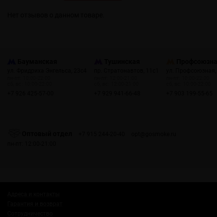
Нет отзывов о данном товаре.
Бауманская
Тушинская
Профсоюзн
ул. Фридриха Энгельса, 23с4
пр. Стратонавтов, 11с1
ул. Профсоюзная,
пн-пт: 10:00-22:00
пн-пт: 12:00-21:00
пн-пт: 10:00-22:00
сб, вс: 10:00-22:00
сб, вс: 12:00-21:00
сб, вс: 10:00-22:00
+7 926 425-57-00
+7 929 941-66-48
+7 903 199-55-65
Оптовый отдел
+7 915 244-20-40
opt@gosmoke.ru
пн-пт: 12:00-21:00
Адреса и контакты
Гарантия и возврат
Сотрудничество