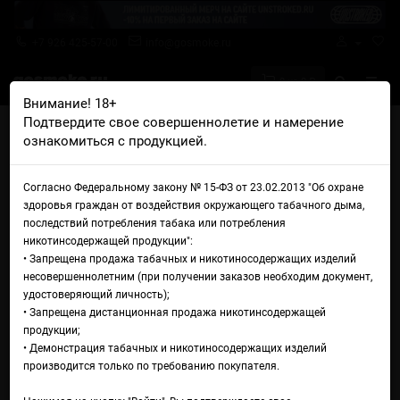
+7 926 425-57-00
info@gosmoke.ru
0 на 0 ₽
Внимание! 18+
Подтвердите свое совершеннолетие и намерение
Главная
Жидкости
Maxwells
Maxwells Sochi (Chill) Salt
ознакомиться с продукцией.
Жидкость Maxwells Sochi
Согласно Федеральному закону № 15-ФЗ от 23.02.2013 "Об охране
(Chill) Salt
здоровья граждан от воздействия окружающего табачного дыма,
последствий потребления табака или потребления
никотинсодержащей продукции":
• Запрещена продажа табачных и никотиносодержащих изделий
несовершеннолетним (при получении заказов необходим документ,
удостоверяющий личность);
• Запрещена дистанционная продажа никотинсодержащей
продукции;
• Демонстрация табачных и никотиносодержащих изделий
производится только по требованию покупателя.