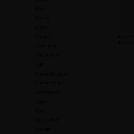
Blum
Brusko
Bryzgi
Chrome
Войдите
ч
функциям
Cloud Vape
Cream Team
Cult
Custard Monster
Custard Shoppe
Demon's Mix
Doozy
Duall
Electro Jam
Element