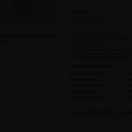
Количество
тобы получить доступ ко всем
Скоро
 сайта.
Характеристики жидкости
Страна производства
Р
Вкусовая группа
Н
Ценовая категория
П
Коротко о вкусе
Т
Соотношение VG/PG
6
Maxwells Black Salt
Maxwells