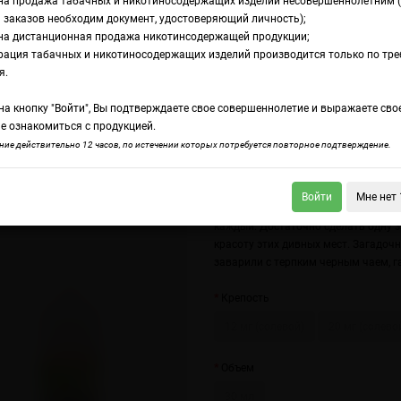
на продажа табачных и никотиносодержащих изделий несовершеннолетним 
 заказов необходим документ, удостоверяющий личность);
на дистанционная продажа никотинсодержащей продукции;
t
рация табачных и никотиносодержащих изделий производится только по тр
дкость Maxwells Al
я.
а кнопку "Войти", Вы подтверждаете свое совершеннолетие и выражаете сво
е ознакомиться с продукцией.
lls Black Salt
Maxwells Orange Salt
ие действительно 12 часов, по истечении которых потребуется повторное подтверждение.
Отправиться на Алтай – это сокров
Войти
Мне нет 
прикоснуться к этой невероятно п
каждый. Достаточно сделать одну 
красоту этих дивных мест. Загадочн
заварили с терпким черным чаем, 
Крепость
12 мг (солевой)
20 мг (солево
Объем
30 мл