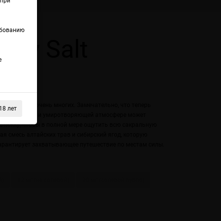
(при
ебованию
tay Salt
е
енная мечта очень многих. Замечательно, что теперь
18 лет
ритягательной и умиротворяющей атмосфере может
затяжку, чтобы в полной мере ощутить всю сакральную
ая смесь алтайских трав и сибирский ягод, которую
гарантирует захватывающее путешествие по местам силы.
й)
12 мг (не солевой)
20 мг (солевой hybrid)