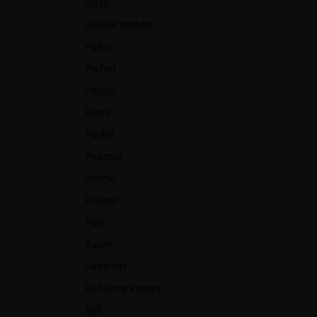
Oggo
One Hit Wonder
Pafos
Perfect
Phobia
Plonq
Pocket
Podonki
Prismo
Protest
Pure
Raisin
Rampage
Red Army Vapers
Rell