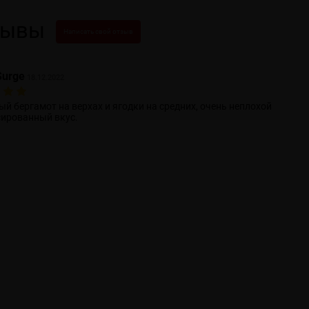
зывы
Написать свой отзыв
urge
18.12.2022
й бергамот на верхах и ягодки на средних, очень неплохой
ированный вкус.