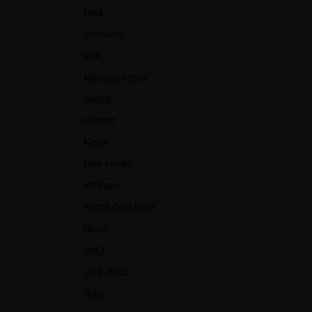
Mad
Maxwells
Milk
Monster Vapor
Naked
Narcoz
Never
New Husky
NicVape
Nitro's Cold Brew
Noise
NstJ
ODB Juice
Odin