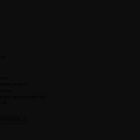
оссия
апитки, ягодные
ремиум
ерпкий смородиновый чай
0/40
 Orange Salt