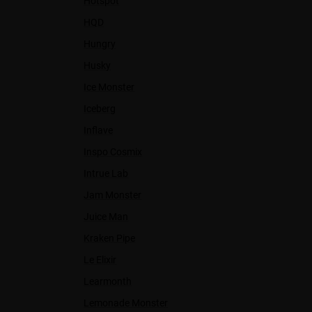
Hotspot
HQD
Hungry
Husky
Ice Monster
Iceberg
Inflave
Inspo Cosmix
Intrue Lab
Jam Monster
Juice Man
Kraken Pipe
Le Elixir
Learmonth
Lemonade Monster