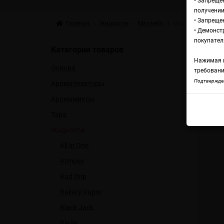
• Запреще
получении
• Запреще
Главная
Жидкости
Maxwells
Maxwells Altay Sal
• Демонст
Жи
покупател
Категории товаров
Нажимая н
Основа
требовани
Maxwe
Подтвержден
Ароматизаторы
Аромамиксы
Тара
Жидкости
All in One
Atmose
Bad Drip
Bakery Vapor
Black Jack
Blaze