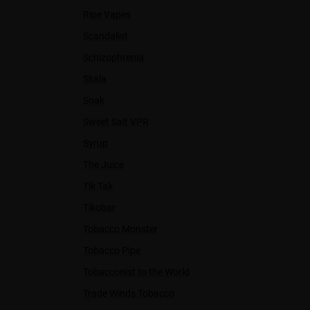
Ripe Vapes
Scandalist
Schizophrenia
Skala
Soak
Sweet Salt VPR
Syrup
The Juice
Tik Tak
Tikobar
Tobacco Monster
Tobacco Pipe
Tobacconist to the World
Trade Winds Tobacco