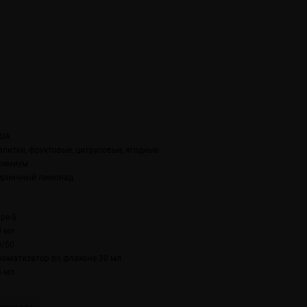
ША
апитки, фруктовые, цитрусовые, ягодные
ремиум
ерничный лимонад
ype-S
0 мл
0/50
роматизатор во флаконе 30 мл
5 мл