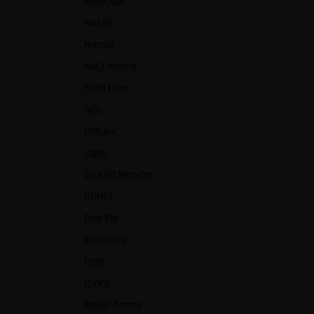
Molecula
Naked
Narcoz
NstJ Aroma
NUM Ням
odb
OffLine
Oggo
One Hit Wonder
PDNKI
Pick Me
PodRochi
Pure
QVKS
Raisin Aroma