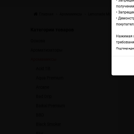
• Запреще
получении
• Запреще
Главная
Аромамиксы
Lemonade Monster
Lemo
• Демонст
А
покупател
Категории товаров
Нажимая н
Основа
Ty
требовани
Подтвержден
Ароматизаторы
Аромамиксы
Lemo
Acid Tilt
Aqua Premium
Arcane
Bad Drip
Baikal Premium
BBD
Black Smoker
Blur