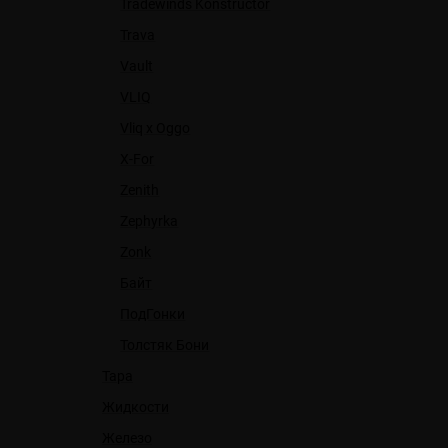
Tradewinds Konstructor
Trava
Vault
VLIQ
Vliq x Oggo
X-For
Zenith
Zephyrka
Zonk
Байт
ПодГонки
Толстяк Бони
Тара
Жидкости
Железо