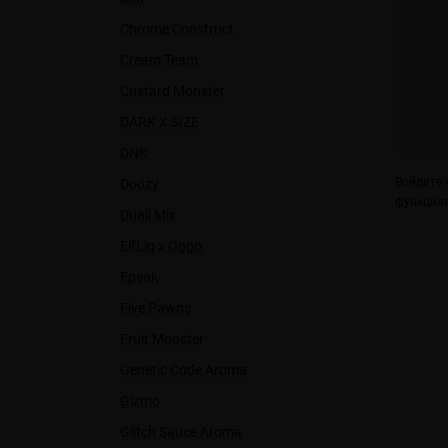
Chrome Construct
Cream Team
Custard Monster
DARK X SIZE
DNK
Войдите
ч
Doozy
функциям
Duall Міx
ElfLiq x Oggo
Epeak
Five Pawns
Fruit Monster
Genetic Code Aroma
Gizmo
Glitch Sauce Aroma