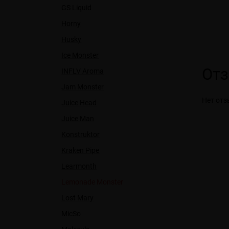
GS Liquid
Horny
Husky
Ice Monster
От
INFLV Aroma
Jam Monster
Нет отз
Juice Head
Juice Man
Konstruktor
Kraken Pipe
Learmonth
Lemonade Monster
Lost Mary
MicSo