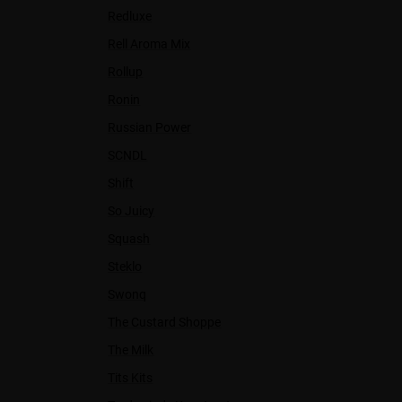
Redluxe
Rell Aroma Mix
Rollup
Ronin
Russian Power
SCNDL
Shift
So Juicy
Squash
Steklo
Swonq
The Custard Shoppe
The Milk
Tits Kits