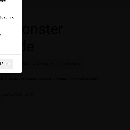
(при
ебованию
 Monster
е
onade
18 лет
S Маракуйя, грейпфрут и жевательная резинка
 из спелых лимонов с сочными ягодами сладкой черники
например VG-Shot 15
ти