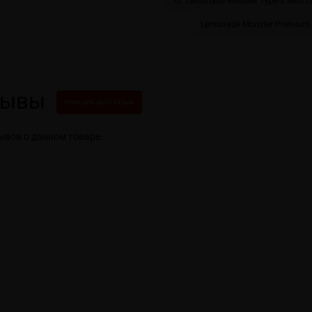
Lemonade Monster Type-S Mint 
Lemonade Monster Premium 
зывы
Написать свой отзыв
ывов о данном товаре.