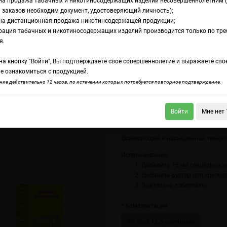
на продажа табачных и никотиносодержащих изделий несовершеннолетним 
 заказов необходим документ, удостоверяющий личность);
на дистанционная продажа никотинсодержащей продукции;
nade Monster Type-S Blueberry Lemonade
рация табачных и никотиносодержащих изделий производится только по тр
ромамикс Lemonade
я.
а кнопку "Войти", Вы подтверждаете свое совершеннолетие и выражаете сво
pe-S Blueberry Lem
е ознакомиться с продукцией.
ие действительно 12 часов, по истечении которых потребуется повторное подтверждение.
Войти
Мне нет 
nade Monster Type-S Mint Lemonade
Lemonade Monster Premium 2.0 Type-
Освежающий и насыщенный лимонад
Использование:
Добавить
15 мл глицерина, 
Добавить
бустер для крепос
Тщательно взболтать.
Комплектация
VG-Shot 15 в комплекте