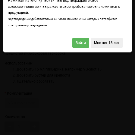
Нажимая на кнопку "Войти", Вы подтверждаете свое
совершеннолетие и выражаете свое требование ознакомиться с
продукцией.
Подтверждение действительно 12 часов, по истечении которых потребуется
повторное подтверждение.
Войти
Мне нет 18 лет
Войдите
чтобы получить доступ ко всем функциям сайта.
Грушистая пузырьковая газировка.
Использование:
Добавить
15 мл глицерина, например VG-Shot 15
Добавить
бустер для крепости
Тщательно взболтать.
Комплектация
VG в комплекте
Количество