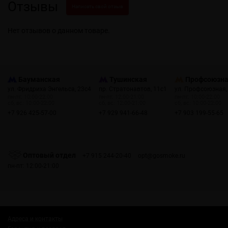
Отзывы
Написать свой отзыв
Нет отзывов о данном товаре.
Бауманская
Тушинская
Профсоюзн
ул. Фридриха Энгельса, 23с4
пр. Стратонавтов, 11с1
ул. Профсоюзная,
пн-пт: 10:00-22:00
пн-пт: 12:00-21:00
пн-пт: 10:00-22:00
сб, вс: 10:00-22:00
сб, вс: 12:00-21:00
сб, вс: 10:00-22:00
+7 926 425-57-00
+7 929 941-66-48
+7 903 199-55-65
Оптовый отдел
+7 915 244-20-40
opt@gosmoke.ru
пн-пт: 12:00-21:00
Адреса и контакты