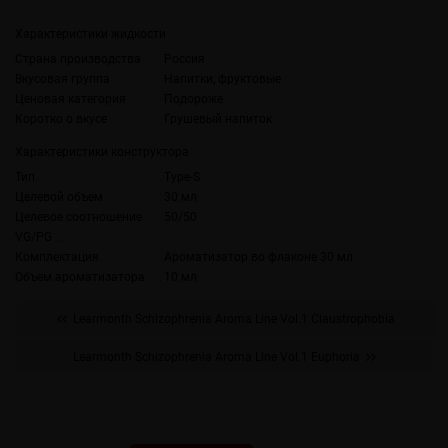
Характеристики жидкости
Страна производства
Россия
Вкусовая группа
Напитки, фруктовые
Ценовая категория
Подороже
Коротко о вкусе
Грушевый напиток
Характеристики конструктора
Тип
Type-S
Целевой объем
30 мл
Целевое соотношение
50/50
VG/PG
Комплектация
Ароматизатор во флаконе 30 мл
Объем ароматизатора
10 мл
Learmonth Schizophrenia Aroma Line Vol.1 Claustrophobia
Learmonth Schizophrenia Aroma Line Vol.1 Euphoria