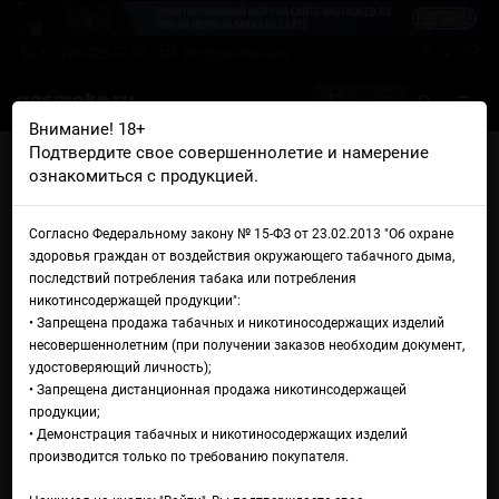
+7 926 425-57-00
info@gosmoke.ru
0 на 0 ₽
Внимание! 18+
Подтвердите свое совершеннолетие и намерение
Главная
Аромамиксы
Learmonth
ознакомиться с продукцией.
Learmonth Schizophrenia Aroma Line Vol.1 Delirium
Аромамикс Learmonth
Согласно Федеральному закону № 15-ФЗ от 23.02.2013 "Об охране
здоровья граждан от воздействия окружающего табачного дыма,
Schizophrenia Aroma Line
последствий потребления табака или потребления
никотинсодержащей продукции":
Vol.1 Delirium
• Запрещена продажа табачных и никотиносодержащих изделий
несовершеннолетним (при получении заказов необходим документ,
удостоверяющий личность);
• Запрещена дистанционная продажа никотинсодержащей
продукции;
• Демонстрация табачных и никотиносодержащих изделий
производится только по требованию покупателя.