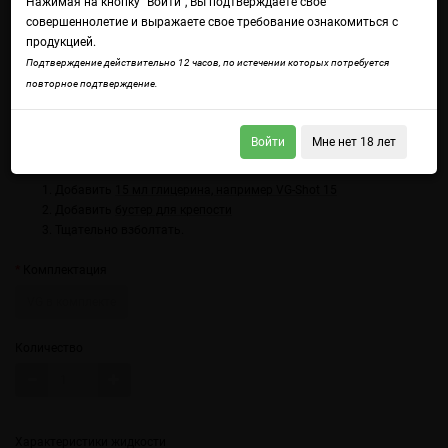
Нажимая на кнопку "Войти", Вы подтверждаете свое
совершеннолетие и выражаете свое требование ознакомиться с
продукцией.
Подтверждение действительно 12 часов, по истечении которых потребуется
повторное подтверждение.
Войдите
чтобы получить доступ ко всем функциям сайта.
Нагло-клубничное печенье.
Войти
Мне нет 18 лет
Использование:
Добавить
15 мл глицерина, например VG-Shot 15
Добавить
бустер для крепости
Тщательно взболтать.
Комплектация
VG в комплекте
Количество
Характеристики жидкости