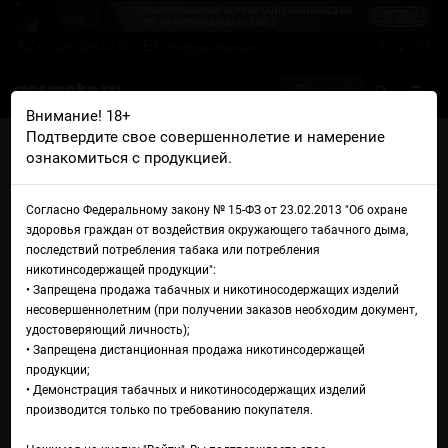
+7 926 425-57-00
info@gosmoke.ru
0 на 0 ₽
Внимание! 18+
Подтвердите свое совершеннолетие и намерение
Главная
Аромамиксы
Learmonth
ознакомиться с продукцией.
Learmonth Панки Smash
Аромамикс Learmonth Панки
Согласно Федеральному закону № 15-ФЗ от 23.02.2013 "Об охране
здоровья граждан от воздействия окружающего табачного дыма,
Smash
последствий потребления табака или потребления
никотинсодержащей продукции":
• Запрещена продажа табачных и никотиносодержащих изделий
несовершеннолетним (при получении заказов необходим документ,
удостоверяющий личность);
• Запрещена дистанционная продажа никотинсодержащей
продукции;
• Демонстрация табачных и никотиносодержащих изделий
производится только по требованию покупателя.