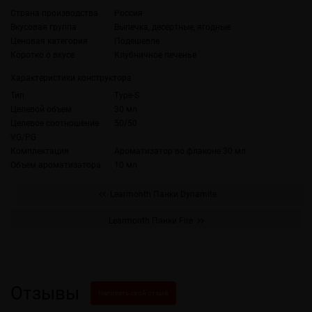
Страна производства
Россия
Вкусовая группа
Выпечка, десертные, ягодные
Ценовая категория
Подешевле
Коротко о вкусе
Клубничное печенье
Характеристики конструктора
Тип
Type-S
Целевой объем
30 мл
Целевое соотношение
50/50
VG/PG
Комплектация
Ароматизатор во флаконе 30 мл
Объем ароматизатора
10 мл
Learmonth Панки Dynamite
Learmonth Панки Fire
Отзывы
Написать свой отзыв