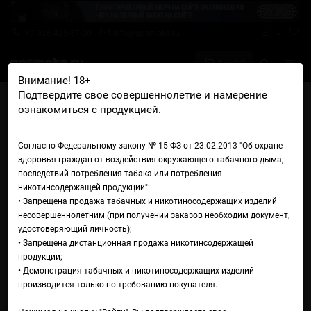
+7 926 425-57-00
info@gosmoke.ru
0 на 0 ₽
Внимание! 18+
Подтвердите свое совершеннолетие и намерение
Главная
Жидкости
Kraken Pipe
ознакомиться с продукцией.
Kraken Pipe Strawberry Toffee Tide
Жидкость Kraken Pipe
Согласно Федеральному закону № 15-ФЗ от 23.02.2013 "Об охране
здоровья граждан от воздействия окружающего табачного дыма,
Strawberry Toffee Tide
последствий потребления табака или потребления
никотинсодержащей продукции":
• Запрещена продажа табачных и никотиносодержащих изделий
несовершеннолетним (при получении заказов необходим документ,
удостоверяющий личность);
• Запрещена дистанционная продажа никотинсодержащей
продукции;
• Демонстрация табачных и никотиносодержащих изделий
производится только по требованию покупателя.