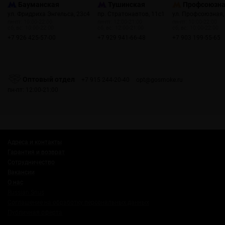
Бауманская
Тушинская
Профсоюзн
ул. Фридриха Энгельса, 23с4
пр. Стратонавтов, 11с1
ул. Профсоюзная,
пн-пт: 10:00-22:00
пн-пт: 12:00-21:00
пн-пт: 10:00-22:00
сб, вс: 10:00-22:00
сб, вс: 12:00-21:00
сб, вс: 10:00-22:00
+7 926 425-57-00
+7 929 941-66-48
+7 903 199-55-65
Оптовый отдел
+7 915 244-20-40
opt@gosmoke.ru
пн-пт: 12:00-21:00
Адреса и контакты
Гарантия и возврат
Сотрудничество
Вакансии
О нас
Russian Snus
Соглашение на обработку персональных данных
Публичная оферта