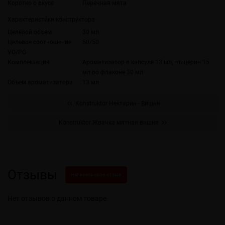
Коротко о вкусе
Перечная мята
Характеристики конструктора
Целевой объем
30 мл
Целевое соотношение
50/50
VG/PG
Комплектация
Ароматизатор в капсуле 13 мл, глицерин 15
мл во флаконе 30 мл
Объем ароматизатора
13 мл
Konstruktor Нектарин - Вишня
Konstruktor Жвачка мятная вишня
Отзывы
Написать свой отзыв
Нет отзывов о данном товаре.