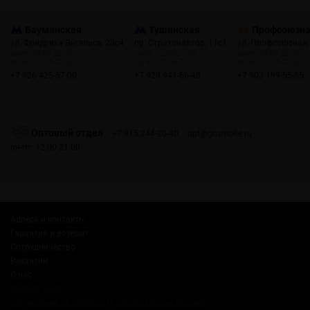
Бауманская
Тушинская
Профсоюзн
ул. Фридриха Энгельса, 23с4
пр. Стратонавтов, 11с1
ул. Профсоюзная,
пн-пт: 10:00-22:00
пн-пт: 12:00-21:00
пн-пт: 10:00-22:00
сб, вс: 10:00-22:00
сб, вс: 12:00-21:00
сб, вс: 10:00-22:00
+7 926 425-57-00
+7 929 941-66-48
+7 903 199-55-65
Оптовый отдел
+7 915 244-20-40
opt@gosmoke.ru
пн-пт: 12:00-21:00
Адреса и контакты
Гарантия и возврат
Сотрудничество
Вакансии
О нас
Russian Snus
Соглашение на обработку персональных данных