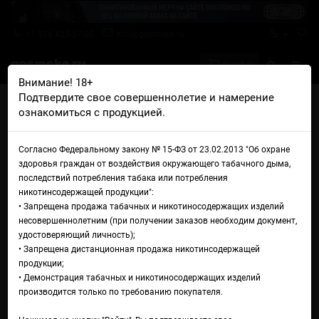
+7 926 425-57-00
info@gosmoke.ru
0 на 0 ₽
Внимание! 18+
Подтвердите свое совершеннолетие и намерение
Главная
Аромамиксы
Konstruktor
ознакомиться с продукцией.
Konstruktor Свежая перечная мята
Аромамикс Konstruktor
Согласно Федеральному закону № 15-ФЗ от 23.02.2013 "Об охране
здоровья граждан от воздействия окружающего табачного дыма,
Свежая перечная мята
последствий потребления табака или потребления
никотинсодержащей продукции":
• Запрещена продажа табачных и никотиносодержащих изделий
несовершеннолетним (при получении заказов необходим документ,
удостоверяющий личность);
• Запрещена дистанционная продажа никотинсодержащей
продукции;
• Демонстрация табачных и никотиносодержащих изделий
производится только по требованию покупателя.