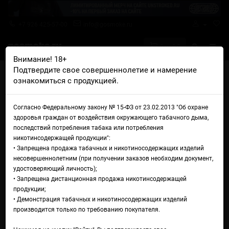
+7 926 425-57-00
info@gosmoke.ru
0 на 0 ₽
Внимание! 18+
Подтвердите свое совершеннолетие и намерение
Главная
Жидкости
Inspo Cosmix
ознакомиться с продукцией.
Inspo Cosmix Salt Tonus Мята
Жидкость Inspo Cosmix Salt
Согласно Федеральному закону № 15-ФЗ от 23.02.2013 "Об охране
здоровья граждан от воздействия окружающего табачного дыма,
Tonus Мята
последствий потребления табака или потребления
никотинсодержащей продукции":
• Запрещена продажа табачных и никотиносодержащих изделий
несовершеннолетним (при получении заказов необходим документ,
удостоверяющий личность);
• Запрещена дистанционная продажа никотинсодержащей
продукции;
• Демонстрация табачных и никотиносодержащих изделий
производится только по требованию покупателя.