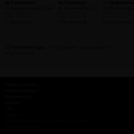
Бауманская
Тушинская
Профсоюзн
ул. Фридриха Энгельса, 23с4
пр. Стратонавтов, 11с1
ул. Профсоюзная,
пн-пт: 10:00-22:00
пн-пт: 12:00-21:00
пн-пт: 10:00-22:00
сб, вс: 10:00-22:00
сб, вс: 12:00-21:00
сб, вс: 10:00-22:00
+7 926 425-57-00
+7 929 941-66-48
+7 903 199-55-65
Оптовый отдел
+7 915 244-20-40
opt@gosmoke.ru
пн-пт: 12:00-21:00
Адреса и контакты
Гарантия и возврат
Сотрудничество
Вакансии
О нас
Russian Snus
Соглашение на обработку персональных данных
Публичная оферта