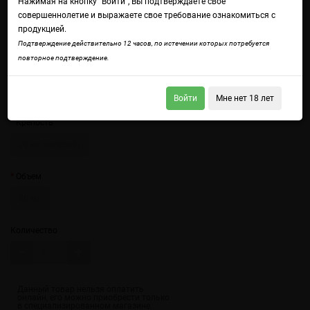
Нажимая на кнопку "Войти", Вы подтверждаете свое
совершеннолетие и выражаете свое требование ознакомиться с
продукцией.
Подтверждение действительно 12 часов, по истечении которых потребуется
повторное подтверждение.
Войдите
чтобы получить доступ ко всем функциям сайта.
Мистая ледяная свежесть с травянистой прохладой.
Войти
Мне нет 18 лет
Крепость
20 мг (солевой)
Объем
30 мл
Количество