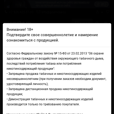
+7 926 425-57-00
info@gosmoke.ru
0 на 0 ₽
Внимание! 18+
Подтвердите свое совершеннолетие и намерение
Главная
Аромамиксы
Husky
ознакомиться с продукцией.
Husky Aroma Malaysian Red Warg
Аромамикс Husky Aroma
Согласно Федеральному закону № 15-ФЗ от 23.02.2013 "Об охране
здоровья граждан от воздействия окружающего табачного дыма,
Malaysian Red Warg
последствий потребления табака или потребления
никотинсодержащей продукции":
• Запрещена продажа табачных и никотиносодержащих изделий
несовершеннолетним (при получении заказов необходим документ,
удостоверяющий личность);
• Запрещена дистанционная продажа никотинсодержащей
продукции;
• Демонстрация табачных и никотиносодержащих изделий
производится только по требованию покупателя.