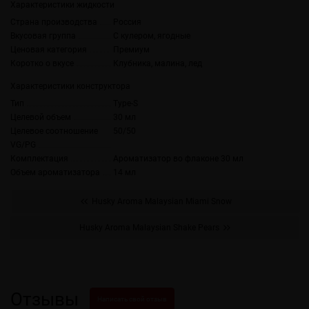
Характеристики жидкости
Страна производства
Россия
Вкусовая группа
С кулером, ягодные
Ценовая категория
Премиум
Коротко о вкусе
Клубника, малина, лед
Характеристики конструктора
Тип
Type-S
Целевой объем
30 мл
Целевое соотношение
50/50
VG/PG
Комплектация
Ароматизатор во флаконе 30 мл
Объем ароматизатора
14 мл
Husky Aroma Malaysian Miami Snow
Husky Aroma Malaysian Shake Pears
Отзывы
Написать свой отзыв