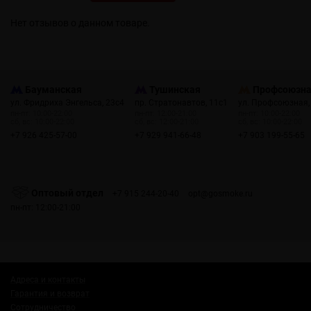
Нет отзывов о данном товаре.
Бауманская
Тушинская
Профсоюзн
ул. Фридриха Энгельса, 23с4
пр. Стратонавтов, 11с1
ул. Профсоюзная,
пн-пт: 10:00-22:00
пн-пт: 12:00-21:00
пн-пт: 10:00-22:00
сб, вс: 10:00-22:00
сб, вс: 12:00-21:00
сб, вс: 10:00-22:00
+7 926 425-57-00
+7 929 941-66-48
+7 903 199-55-65
Оптовый отдел
+7 915 244-20-40
opt@gosmoke.ru
пн-пт: 12:00-21:00
Адреса и контакты
Гарантия и возврат
Сотрудничество