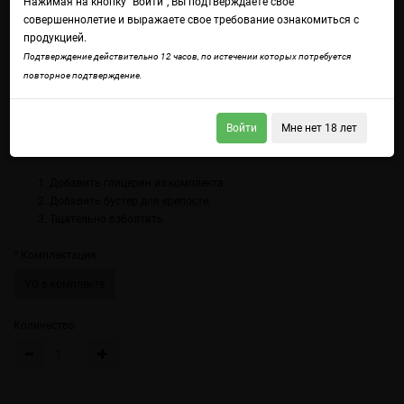
Нажимая на кнопку "Войти", Вы подтверждаете свое
совершеннолетие и выражаете свое требование ознакомиться с
продукцией.
Подтверждение действительно 12 часов, по истечении которых потребуется
повторное подтверждение.
Войдите
чтобы получить доступ ко всем функциям сайта.
Со вкусом ледяной клубники и малины.
Войти
Мне нет 18 лет
Использование:
Добавить глицерин из комплекта
Добавить
бустер для крепости
Тщательно взболтать.
Комплектация
VG в комплекте
Количество