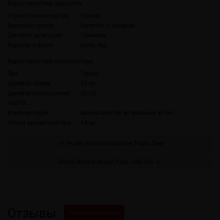
Характеристики жидкости
Страна производства
Россия
Вкусовая группа
Напитки, с кулером
Ценовая категория
Премиум
Коротко о вкусе
Кола, лед
Характеристики конструктора
Тип
Type-S
Целевой объем
30 мл
Целевое соотношение
50/50
VG/PG
Комплектация
Ароматизатор во флаконе 30 мл
Объем ароматизатора
14 мл
Husky Aroma Double Ice Tropic Dew
Husky Aroma Import Fake Jolly Gin
Отзывы
Написать свой отзыв