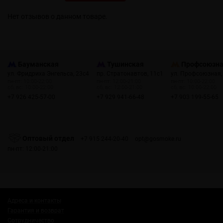
Нет отзывов о данном товаре.
Бауманская
Тушинская
Профсоюзн
ул. Фридриха Энгельса, 23с4
пр. Стратонавтов, 11с1
ул. Профсоюзная,
пн-пт: 10:00-22:00
пн-пт: 12:00-21:00
пн-пт: 10:00-22:00
сб, вс: 10:00-22:00
сб, вс: 12:00-21:00
сб, вс: 10:00-22:00
+7 926 425-57-00
+7 929 941-66-48
+7 903 199-55-65
Оптовый отдел
+7 915 244-20-40
opt@gosmoke.ru
пн-пт: 12:00-21:00
Адреса и контакты
Гарантия и возврат
Сотрудничество