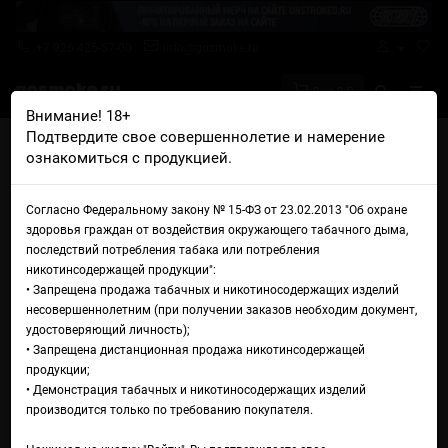
+7 926 425-57-00
info@gosmoke.ru
0 на 0 ₽
Внимание! 18+
Подтвердите свое совершеннолетие и намерение
Главная
Аромамиксы
Husky
ознакомиться с продукцией.
Husky Aroma Double Ice Winter River
Аромамикс Husky Aroma
Согласно Федеральному закону № 15-ФЗ от 23.02.2013 "Об охране
здоровья граждан от воздействия окружающего табачного дыма,
Double Ice Winter River
последствий потребления табака или потребления
никотинсодержащей продукции":
• Запрещена продажа табачных и никотиносодержащих изделий
несовершеннолетним (при получении заказов необходим документ,
удостоверяющий личность);
• Запрещена дистанционная продажа никотинсодержащей
продукции;
• Демонстрация табачных и никотиносодержащих изделий
производится только по требованию покупателя.