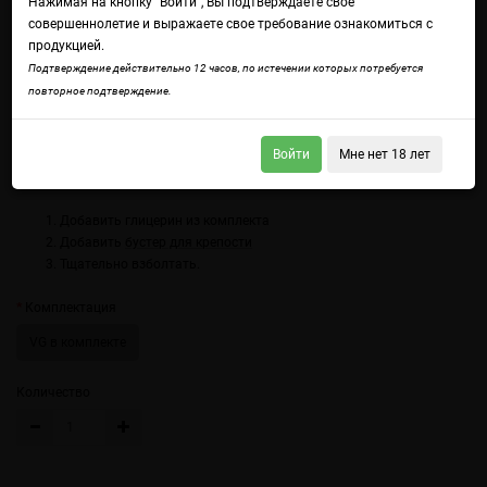
Нажимая на кнопку "Войти", Вы подтверждаете свое
совершеннолетие и выражаете свое требование ознакомиться с
продукцией.
Подтверждение действительно 12 часов, по истечении которых потребуется
повторное подтверждение.
Войдите
чтобы получить доступ ко всем функциям сайта.
Со вкусом сверх-холодной колы.
Войти
Мне нет 18 лет
Использование:
Добавить глицерин из комплекта
Добавить
бустер для крепости
Тщательно взболтать.
Комплектация
VG в комплекте
Количество