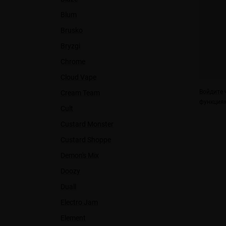
Blum
Brusko
Bryzgi
Chrome
Cloud Vape
Войдите
ч
Cream Team
функциям
Cult
Custard Monster
Custard Shoppe
Demon's Mix
Doozy
Duall
Electro Jam
Element