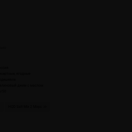
оссия
есертные, ягодные
одешевле
алиновый джем с маслом
0/50
т
HQD Salt Mix 2 Морс