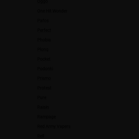
Oggo
One Hit Wonder
Pafos
Perfect
Phobia
Plonq
Pocket
Podonki
Prismo
Protest
Pure
Raisin
Rampage
Red Army Vapers
Rell