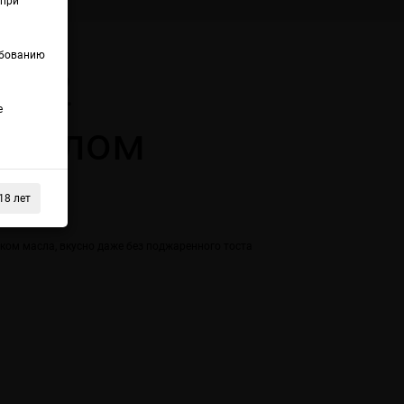
(при
ебованию
ix 2
е
маслом
18 лет
ком масла, вкусно даже без поджаренного тоста