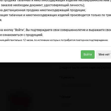
на продажа табачных и никотиносодержащих изделий несовершеннолетним 
 заказов необходим документ, удостоверяющий личность);
на дистанционная продажа никотинсодержащей продукции;
новый джем с маслом
рация табачных и никотиносодержащих изделий производится только по тр
дкость HQD Salt M
я.
а кнопку "Войти", Вы подтверждаете свое совершеннолетие и выражаете сво
алиновый джем с 
е ознакомиться с продукцией.
ие действительно 12 часов, по истечении которых потребуется повторное подтверждение.
Войти
Мне нет 
Salt Mix 2 Голубичный тарт
HQD Salt Mix 2 Морс
Сладкое малиновое варенье с кусоч
Крепость
20 мг (солевой hard)
Объем
30 мл