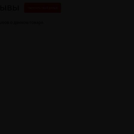
зывы
Написать свой отзыв
ывов о данном товаре.