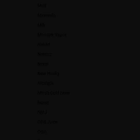
Mad
Maxwells
Milk
Monster Vapor
Naked
Narcoz
Never
New Husky
NicVape
Nitro's Cold Brew
Noise
NstJ
ODB Juice
Odin