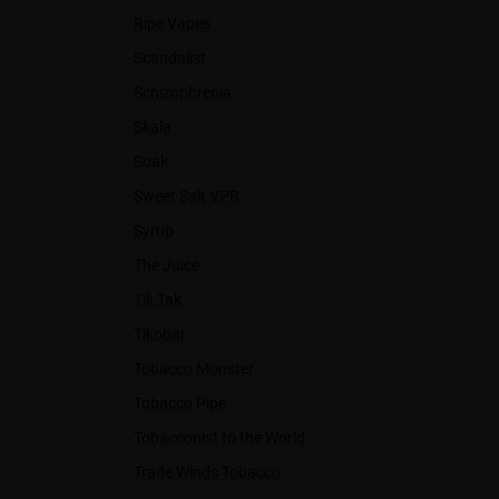
Ripe Vapes
Scandalist
Schizophrenia
Skala
Soak
Sweet Salt VPR
Syrup
The Juice
Tik Tak
Tikobar
Tobacco Monster
Tobacco Pipe
Tobacconist to the World
Trade Winds Tobacco