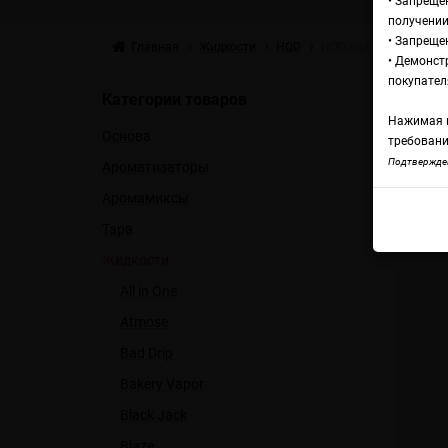
• Запреще
получении
• Запреще
Главная
Жидкости
HQD
HQD Salt Mix 2 Мали
• Демонст
Жи
покупател
Категории товаров
Нажимая н
Основа
М
требовани
Подтвержден
Ароматизаторы
Аромамиксы
HQD 
Тара
Жидкости
All in One
Atmose
Bad Drip
Bakery Vapor
Black Jack
Blaze