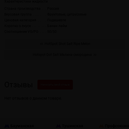
Характеристики жидкости
Страна производства
Россия
Вкусовая группа
Фруктовые, цитрусовые
Ценовая категория
Подешевле
Коротко о вкусе
Банан лайм
Соотношение VG/PG
50/50
HotSpot Shot Salt Ripe Melon
Hotspot Dot Salt Малина смородина
Отзывы
Написать свой отзыв
Нет отзывов о данном товаре.
Бауманская
Тушинская
Профсоюзн