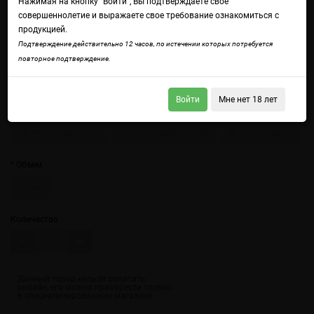
Нажимая на кнопку "Войти", Вы подтверждаете свое
совершеннолетие и выражаете свое требование ознакомиться с
продукцией.
Подтверждение действительно 12 часов, по истечении которых потребуется
повторное подтверждение.
Войдите
чтобы получить доступ ко всем функциям сайта.
Сладкий и терпкий банан, в меру приправленный цитрусовой кислинкой
Войти
Мне нет 18 лет
Крепость
20 мг (солевой ultra)
20 мг (солевой hybrid)
18 мг (солевой)
Объем
30 мл
Количество