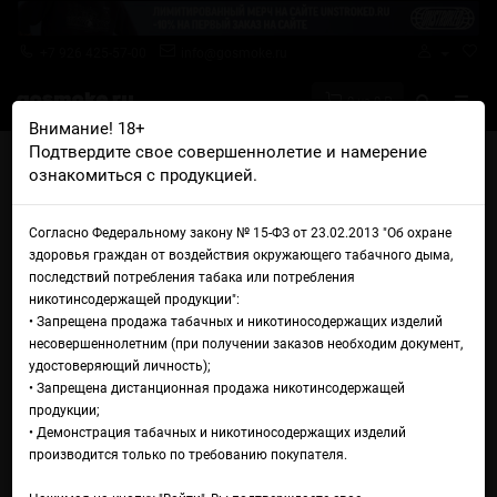
+7 926 425-57-00
info@gosmoke.ru
0 на 0 ₽
Внимание! 18+
Подтвердите свое совершеннолетие и намерение
Главная
Жидкости
Hotspot
Hotspot Dot Salt Банан лайм
ознакомиться с продукцией.
Жидкость Hotspot Dot Salt
Согласно Федеральному закону № 15-ФЗ от 23.02.2013 "Об охране
Банан лайм
здоровья граждан от воздействия окружающего табачного дыма,
последствий потребления табака или потребления
никотинсодержащей продукции":
• Запрещена продажа табачных и никотиносодержащих изделий
несовершеннолетним (при получении заказов необходим документ,
удостоверяющий личность);
• Запрещена дистанционная продажа никотинсодержащей
продукции;
• Демонстрация табачных и никотиносодержащих изделий
производится только по требованию покупателя.