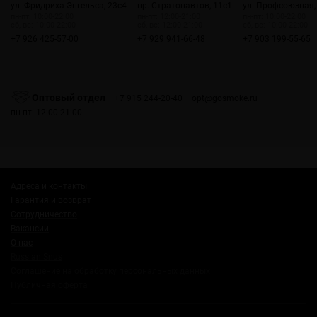
ул. Фридриха Энгельса, 23с4
пр. Стратонавтов, 11с1
ул. Профсоюзная,
пн-пт: 10:00-22:00
пн-пт: 12:00-21:00
пн-пт: 10:00-22:00
сб, вс: 10:00-22:00
сб, вс: 12:00-21:00
сб, вс: 10:00-22:00
+7 926 425-57-00
+7 929 941-66-48
+7 903 199-55-65
Оптовый отдел
+7 915 244-20-40
opt@gosmoke.ru
пн-пт: 12:00-21:00
Адреса и контакты
Гарантия и возврат
Сотрудничество
Вакансии
О нас
Russian Snus
Соглашение на обработку персональных данных
Публичная оферта