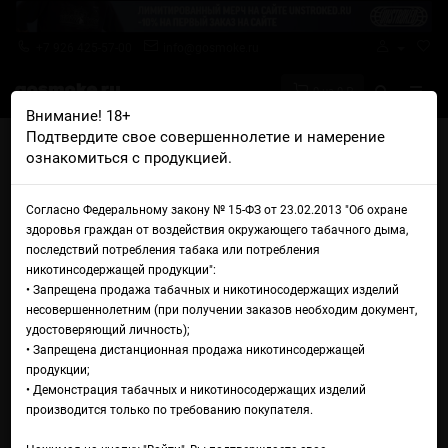
+7 926 425-57-00
info@gosmoke.ru
0 на 0 ₽
Внимание! 18+
Подтвердите свое совершеннолетие и намерение
Главная
Жидкости
Horny
Horny Jelly Mango
ознакомиться с продукцией.
Жидкость Horny Jelly Mango
Согласно Федеральному закону № 15-ФЗ от 23.02.2013 "Об охране
здоровья граждан от воздействия окружающего табачного дыма,
последствий потребления табака или потребления
никотинсодержащей продукции":
• Запрещена продажа табачных и никотиносодержащих изделий
несовершеннолетним (при получении заказов необходим документ,
удостоверяющий личность);
• Запрещена дистанционная продажа никотинсодержащей
продукции;
• Демонстрация табачных и никотиносодержащих изделий
производится только по требованию покупателя.