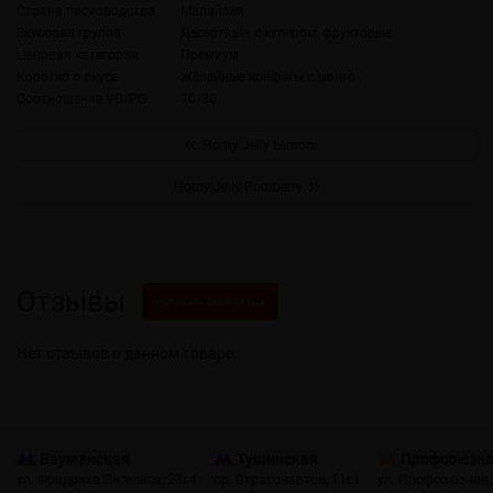
Страна производства
Малайзия
Вкусовая группа
Десертные, с кулером, фруктовые
Ценовая категория
Премиум
Коротко о вкусе
Желейные конфеты с манго
Соотношение VG/PG
70/30
Horny Jelly Lemon
Horny Jelly Pomberry
Отзывы
Написать свой отзыв
Нет отзывов о данном товаре.
Бауманская
Тушинская
Профсоюзн
ул. Фридриха Энгельса, 23с4
пр. Стратонавтов, 11с1
ул. Профсоюзная,