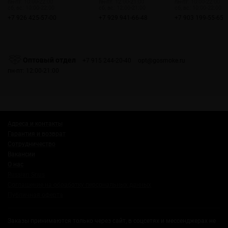
пн-пт: 10:00-22:00
пн-пт: 12:00-21:00
пн-пт: 10:00-22:00
сб, вс: 10:00-22:00
сб, вс: 12:00-21:00
сб, вс: 10:00-22:00
+7 926 425-57-00
+7 929 941-66-48
+7 903 199-55-65
Оптовый отдел
+7 915 244-20-40
opt@gosmoke.ru
пн-пт: 12:00-21:00
Адреса и контакты
Гарантия и возврат
Сотрудничество
Вакансии
О нас
Russian Snus
Соглашение на обработку персональных данных
Публичная оферта
Заказы принимаются только через сайт, в соцсетях и мессенджерах не