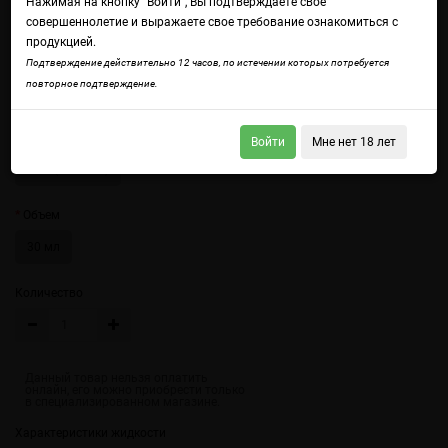
Нажимая на кнопку "Войти", Вы подтверждаете свое
совершеннолетие и выражаете свое требование ознакомиться с
продукцией.
Войдите
чтобы получить доступ ко всем функциям сайта.
Подтверждение действительно 12 часов, по истечении которых потребуется
Сладкий и освежающий мармелад со вкусом манго! Незабываемая
повторное подтверждение.
вкуснятина, которую точно захочется еще!
Крепость
Войти
Мне нет 18 лет
3 мг (солевой)
Объем
30 мл
Количество
Характеристики жидкости