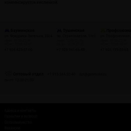
компенсируется кислинкой.
Бауманская
Тушинская
Профсоюзн
ул. Фридриха Энгельса, 23с4
пр. Стратонавтов, 11с1
ул. Профсоюзная,
пн-пт: 10:00-22:00
пн-пт: 12:00-21:00
пн-пт: 10:00-22:00
сб, вс: 10:00-22:00
сб, вс: 12:00-21:00
сб, вс: 10:00-22:00
+7 926 425-57-00
+7 929 941-66-48
+7 903 199-55-65
Оптовый отдел
+7 915 244-20-40
opt@gosmoke.ru
пн-пт: 12:00-21:00
Адреса и контакты
Гарантия и возврат
Сотрудничество
Вакансии