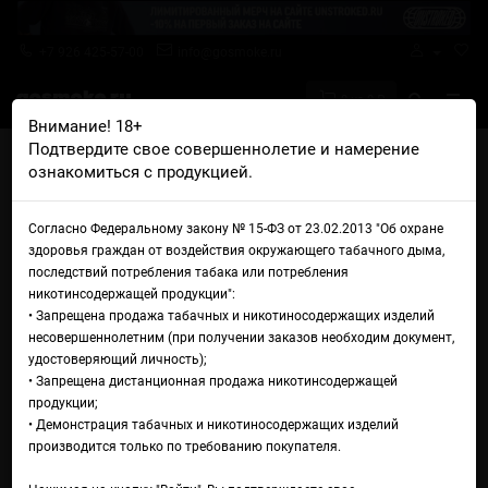
+7 926 425-57-00
info@gosmoke.ru
0 на 0 ₽
Внимание! 18+
Подтвердите свое совершеннолетие и намерение
Главная
Жидкости
Horny
ознакомиться с продукцией.
Horny Bubblegum Salt Sour Strawberry
Жидкость Horny Bubblegum
Согласно Федеральному закону № 15-ФЗ от 23.02.2013 "Об охране
здоровья граждан от воздействия окружающего табачного дыма,
Salt Sour Strawberry
последствий потребления табака или потребления
никотинсодержащей продукции":
• Запрещена продажа табачных и никотиносодержащих изделий
несовершеннолетним (при получении заказов необходим документ,
удостоверяющий личность);
• Запрещена дистанционная продажа никотинсодержащей
продукции;
• Демонстрация табачных и никотиносодержащих изделий
производится только по требованию покупателя.