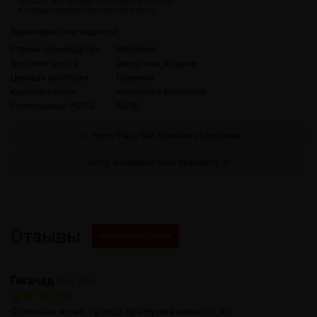
Характеристики жидкости
Страна производства
Малайзия
Вкусовая группа
Десертные, ягодные
Ценовая категория
Премиум
Коротко о вкусе
Клубника с кислинкой
Соотношение VG/PG
50/50
Horny Flava Salt Strawberry Lemonade
Horny Bubblegum Sour Strawberry
Отзывы
Написать свой отзыв
Гигачад
20.02.2022
Отличная жижа, правда притерная немного, но