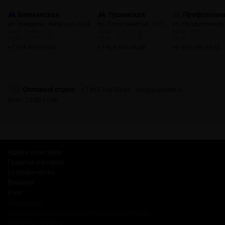
Бауманская
Тушинская
Профсоюзн
ул. Фридриха Энгельса, 23с4
пр. Стратонавтов, 11с1
ул. Профсоюзная,
пн-пт: 10:00-22:00
пн-пт: 12:00-21:00
пн-пт: 10:00-22:00
сб, вс: 10:00-22:00
сб, вс: 12:00-21:00
сб, вс: 10:00-22:00
+7 926 425-57-00
+7 929 941-66-48
+7 903 199-55-65
Оптовый отдел
+7 915 244-20-40
opt@gosmoke.ru
пн-пт: 12:00-21:00
Адреса и контакты
Гарантия и возврат
Сотрудничество
Вакансии
О нас
Russian Snus
Соглашение на обработку персональных данных
Публичная оферта