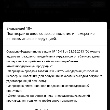
+7 926 425-57-00
info@gosmoke.ru
0 на 0 ₽
Внимание! 18+
Подтвердите свое совершеннолетие и намерение
Главная
Жидкости
High Five
High Five Salt Яблоко гуава
ознакомиться с продукцией.
Жидкость High Five Salt
Согласно Федеральному закону № 15-ФЗ от 23.02.2013 "Об охране
Яблоко гуава
здоровья граждан от воздействия окружающего табачного дыма,
последствий потребления табака или потребления
никотинсодержащей продукции":
• Запрещена продажа табачных и никотиносодержащих изделий
несовершеннолетним (при получении заказов необходим документ,
удостоверяющий личность);
• Запрещена дистанционная продажа никотинсодержащей
продукции;
• Демонстрация табачных и никотиносодержащих изделий
производится только по требованию покупателя.