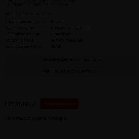
Характеристики жидкости
Страна производства
Россия
Вкусовая группа
С кулером, фруктовые
Ценовая категория
Подешевле
Коротко о вкусе
Яблоко, гуава, лед
Соотношение VG/PG
50/50
High Five Salt Питайя грейпфрут
High Five Salt Яблоко кактус
Отзывы
Написать свой отзыв
Нет отзывов о данном товаре.