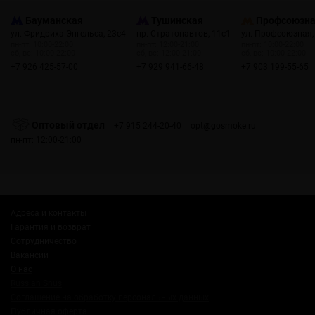
Бауманская
Тушинская
Профсоюзн
ул. Фридриха Энгельса, 23с4
пр. Стратонавтов, 11с1
ул. Профсоюзная,
пн-пт: 10:00-22:00
пн-пт: 12:00-21:00
пн-пт: 10:00-22:00
сб, вс: 10:00-22:00
сб, вс: 12:00-21:00
сб, вс: 10:00-22:00
+7 926 425-57-00
+7 929 941-66-48
+7 903 199-55-65
Оптовый отдел
+7 915 244-20-40
opt@gosmoke.ru
пн-пт: 12:00-21:00
Адреса и контакты
Гарантия и возврат
Сотрудничество
Вакансии
О нас
Russian Snus
Соглашение на обработку персональных данных
Публичная оферта