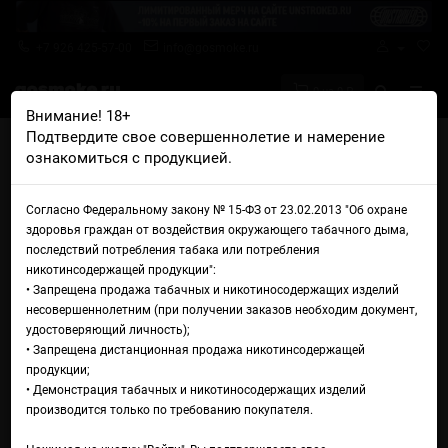
+7 926 425-57-00
info@gosmoke.ru
0 на 0 ₽
Внимание! 18+
Подтвердите свое совершеннолетие и намерение
Главная
Жидкости
High Five
High Five Salt Дыня банан
ознакомиться с продукцией.
Жидкость High Five Salt Дыня
Согласно Федеральному закону № 15-ФЗ от 23.02.2013 "Об охране
банан
здоровья граждан от воздействия окружающего табачного дыма,
последствий потребления табака или потребления
никотинсодержащей продукции":
• Запрещена продажа табачных и никотиносодержащих изделий
несовершеннолетним (при получении заказов необходим документ,
удостоверяющий личность);
• Запрещена дистанционная продажа никотинсодержащей
продукции;
• Демонстрация табачных и никотиносодержащих изделий
производится только по требованию покупателя.