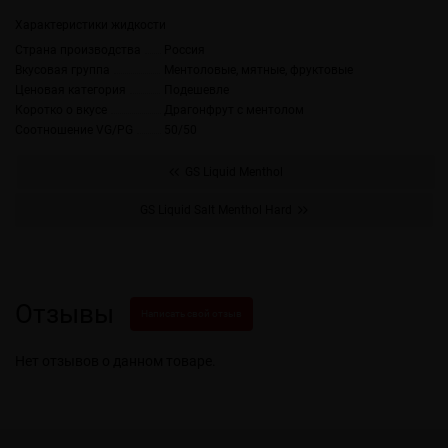
Характеристики жидкости
Страна производства
Россия
Вкусовая группа
Ментоловые, мятные, фруктовые
Ценовая категория
Подешевле
Коротко о вкусе
Драгонфрут с ментолом
Соотношение VG/PG
50/50
GS Liquid Menthol
GS Liquid Salt Menthol Hard
Отзывы
Написать свой отзыв
Нет отзывов о данном товаре.