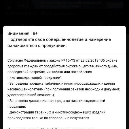
+7 926 425-57-00
info@gosmoke.ru
0 на 0 ₽
Внимание! 18+
Подтвердите свое совершеннолетие и намерение
Главная
Жидкости
GS Liquid
GS Liquid Salt Menthol
ознакомиться с продукцией.
Жидкость GS Liquid Salt
Согласно Федеральному закону № 15-ФЗ от 23.02.2013 "Об охране
Menthol
здоровья граждан от воздействия окружающего табачного дыма,
последствий потребления табака или потребления
никотинсодержащей продукции":
• Запрещена продажа табачных и никотиносодержащих изделий
несовершеннолетним (при получении заказов необходим документ,
удостоверяющий личность);
• Запрещена дистанционная продажа никотинсодержащей
продукции;
• Демонстрация табачных и никотиносодержащих изделий
производится только по требованию покупателя.