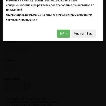
Нажимая на кнопку "Войти", Вы подтверждаете свое
совершеннолетие и выражаете свое требование ознакомиться с
продукцией.
Подтверждение действительно 12 часов, по истечении которых потребуется
повторное подтверждение.
Войдите
чтобы получить доступ ко всем функциям сайта.
Тропический сладкий драгонфрут с перечной мятой и ментолом на
выдохе
Войти
Мне нет 18 лет
Крепость
20 мг (солевой)
Объем
30 мл
Количество