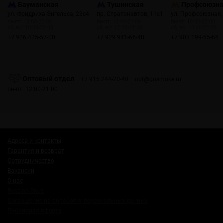
Бауманская
Тушинская
Профсоюзн
ул. Фридриха Энгельса, 23с4
пр. Стратонавтов, 11с1
ул. Профсоюзная,
пн-пт: 10:00-22:00
пн-пт: 12:00-21:00
пн-пт: 10:00-22:00
сб, вс: 10:00-22:00
сб, вс: 12:00-21:00
сб, вс: 10:00-22:00
+7 926 425-57-00
+7 929 941-66-48
+7 903 199-55-65
Оптовый отдел
+7 915 244-20-40
opt@gosmoke.ru
пн-пт: 12:00-21:00
Адреса и контакты
Гарантия и возврат
Сотрудничество
Вакансии
О нас
Russian Snus
Соглашение на обработку персональных данных
Публичная оферта