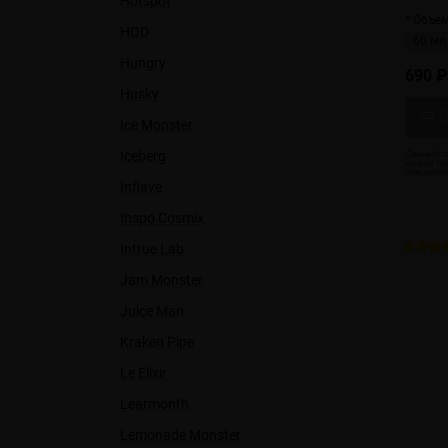
Hotspot
* Объем
HQD
60 мл
Hungry
690 ₽
Husky
Ice Monster
Iceberg
Inflave
Inspo Cosmix
Intrue Lab
Jam Monster
Juice Man
Kraken Pipe
Le Elixir
Learmonth
Lemonade Monster