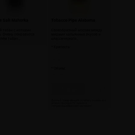
 Salt Mahorka
Tobacco Pipe Alabama
й табак с нотками
Своеобразный мостик между
а. Очень понравится
мирами кальянных вкусов и
лям табач…
классического…
* Крепость:
3 мг
6 мг
* Объем:
60 мл
Скоро