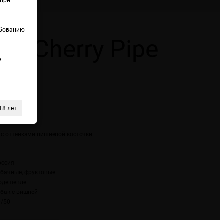
(при
ебованию
lt Cherry Pipe
е
18 лет
 с оттенками вишневой косточки.
оссия
абачные, фруктовые
одешевле
абак с вишней
0/50