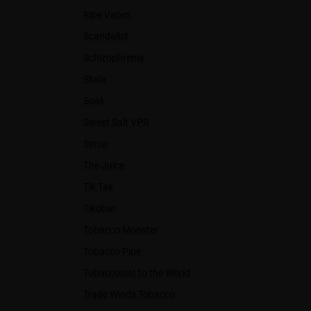
Ripe Vapes
Scandalist
Schizophrenia
Skala
Soak
Sweet Salt VPR
Syrup
The Juice
Tik Tak
Tikobar
Tobacco Monster
Tobacco Pipe
Tobacconist to the World
Trade Winds Tobacco