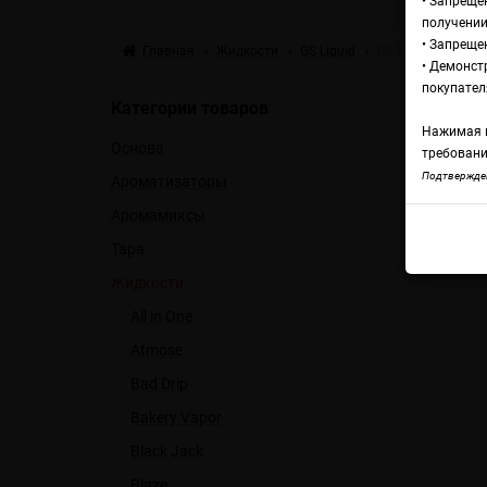
• Запреще
получении
• Запреще
Главная
Жидкости
GS Liquid
GS Liquid Salt Che
• Демонст
Жи
покупател
Категории товаров
Нажимая н
Основа
H
требовани
Подтвержден
Ароматизаторы
Аромамиксы
GS L
Тара
Жидкости
All in One
Atmose
Bad Drip
Bakery Vapor
Black Jack
Blaze