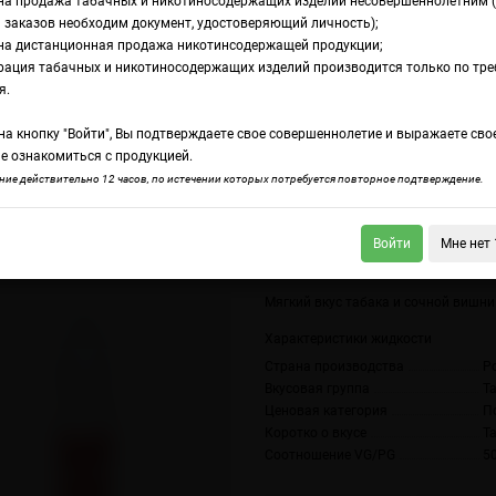
на продажа табачных и никотиносодержащих изделий несовершеннолетним 
 заказов необходим документ, удостоверяющий личность);
на дистанционная продажа никотинсодержащей продукции;
rry Pipe Hard
рация табачных и никотиносодержащих изделий производится только по тр
дкость GS Liquid Sa
я.
а кнопку "Войти", Вы подтверждаете свое совершеннолетие и выражаете сво
ard
е ознакомиться с продукцией.
ие действительно 12 часов, по истечении которых потребуется повторное подтверждение.
Войти
Мне нет 
iquid Moloko
GS Liquid Salt Fruit Spy Hard
Мягкий вкус табака и сочной вишни
Характеристики жидкости
Страна производства
Р
Вкусовая группа
Т
Ценовая категория
П
Коротко о вкусе
Т
Соотношение VG/PG
5