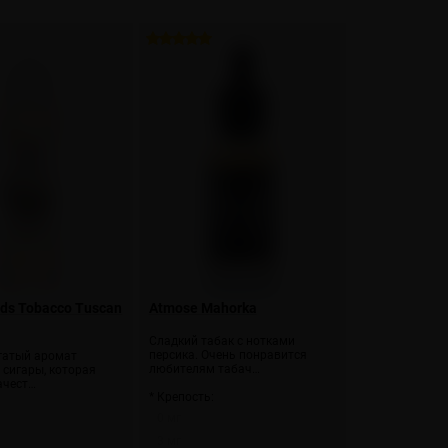
ds Tobacco Tuscan
Atmose Mahorka
Сладкий табак с нотками
персика. Очень понравится
гатый аромат
любителям табач…
 сигары, которая
ачест…
* Крепость:
:
0 мг
3 мг