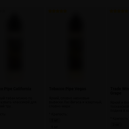
o Pipe California
Tobacco Pipe Vegas
Trade Win
Grape
ый табак можно по
Яркий, словно неоновые
назвать классикой для
вывески Лас-Вегаса и азартный,
Яркий и бо
лей тру…
словно мири…
тосканской
подана в к
сть:
* Крепость:
* Крепость
3 мг
3 мг
6 мг