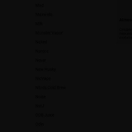
Mad
Maxwells
Atmose
Milk
Сладки
Monster Vapor
персик
любите
Naked
Narcoz
Never
New Husky
NicVape
Nitro's Cold Brew
Noise
NstJ
ODB Juice
Odin