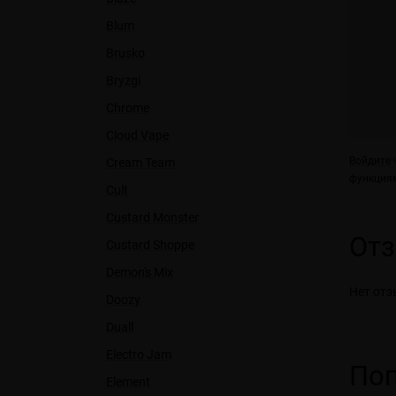
Blum
Brusko
Bryzgi
Chrome
Cloud Vape
Войдите
ч
Cream Team
функциям
Cult
Custard Monster
От
Custard Shoppe
Demon's Mix
Нет отз
Doozy
Duall
Electro Jam
Поп
Element