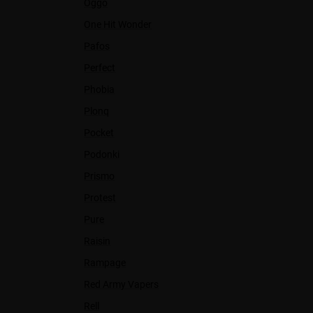
Oggo
One Hit Wonder
Pafos
Perfect
Phobia
Plonq
Pocket
Podonki
Prismo
Protest
Pure
Raisin
Rampage
Red Army Vapers
Rell