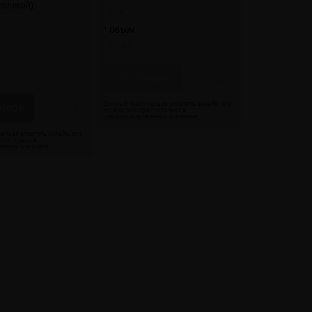
 солевой)
6 мг
* Объем:
30 мл
Скоро