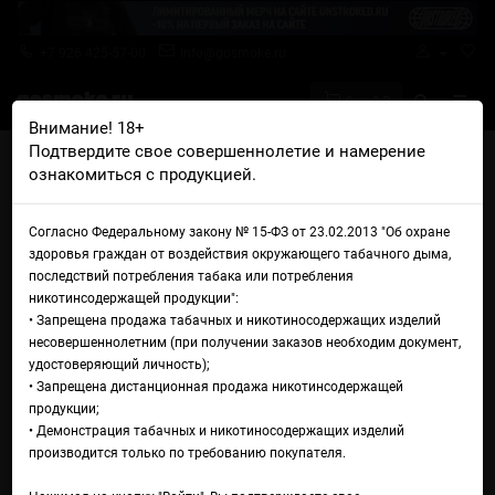
+7 926 425-57-00
info@gosmoke.ru
0 на 0 ₽
Внимание! 18+
Подтвердите свое совершеннолетие и намерение
Главная
Жидкости
Glitch Sauce
Glitch Sauce Salt Arbooze
ознакомиться с продукцией.
Жидкость Glitch Sauce Salt
Согласно Федеральному закону № 15-ФЗ от 23.02.2013 "Об охране
Arbooze
здоровья граждан от воздействия окружающего табачного дыма,
последствий потребления табака или потребления
никотинсодержащей продукции":
• Запрещена продажа табачных и никотиносодержащих изделий
несовершеннолетним (при получении заказов необходим документ,
удостоверяющий личность);
• Запрещена дистанционная продажа никотинсодержащей
продукции;
• Демонстрация табачных и никотиносодержащих изделий
производится только по требованию покупателя.