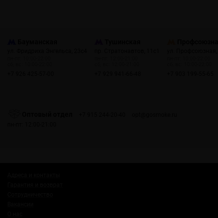
Бауманская
Тушинская
Профсоюзн
ул. Фридриха Энгельса, 23с4
пр. Стратонавтов, 11с1
ул. Профсоюзная,
пн-пт: 10:00-22:00
пн-пт: 12:00-21:00
пн-пт: 10:00-22:00
сб, вс: 10:00-22:00
сб, вс: 12:00-21:00
сб, вс: 10:00-22:00
+7 926 425-57-00
+7 929 941-66-48
+7 903 199-55-65
Оптовый отдел
+7 915 244-20-40
opt@gosmoke.ru
пн-пт: 12:00-21:00
Адреса и контакты
Гарантия и возврат
Сотрудничество
Вакансии
О нас