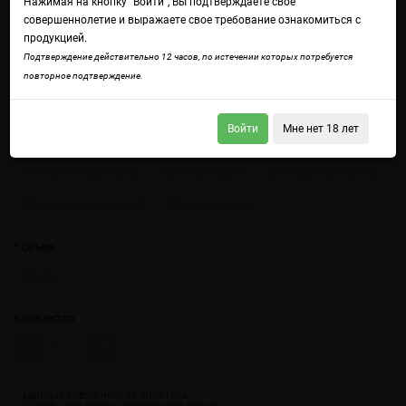
Нажимая на кнопку "Войти", Вы подтверждаете свое
совершеннолетие и выражаете свое требование ознакомиться с
продукцией.
Подтверждение действительно 12 часов, по истечении которых потребуется
повторное подтверждение.
Войдите
чтобы получить доступ ко всем функциям сайта.
Восхитительный и свежий арбузный фреш
Войти
Мне нет 18 лет
Крепость
9 мг (не солевой hard)
12 мг (солевой)
20 мг (солевой extra)
12 мг (не солевой hard)
20 мг (солевой)
Объем
30 мл
Количество