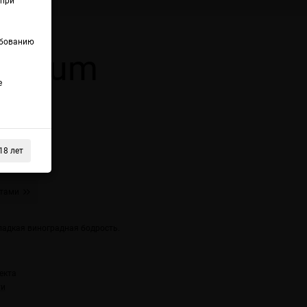
(при
ебованию
remium
е
ы с
18 лет
ктами
ладкая виноградная бодрость.
екта
ти