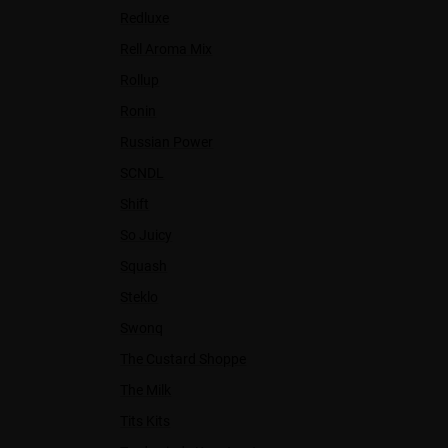
Redluxe
Rell Aroma Mix
Rollup
Ronin
Russian Power
SCNDL
Shift
So Juicy
Squash
Steklo
Swonq
The Custard Shoppe
The Milk
Tits Kits