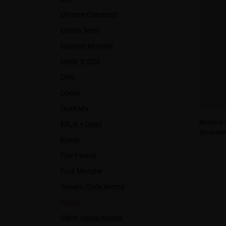
Chrome Construct
Cream Team
Custard Monster
DARK X SIZE
DNK
Doozy
Duall Міx
Войдите
ч
ElfLiq x Oggo
функциям
Epeak
Five Pawns
Fruit Monster
Genetic Code Aroma
Gizmo
Glitch Sauce Aroma