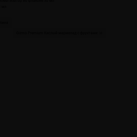
роматизатор во флаконе 30 мл
3 мл
лина
Gizmo Premium Кислый мармелад с фруктами