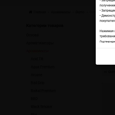
• Запреще
получении
• Запреще
Главная
Аромамиксы
Gizmo
Gizmo Premium М
• Демонст
А
покупател
Категории товаров
Нажимая н
Основа
М
требовани
Подтвержден
Ароматизаторы
Аромамиксы
в
Acid Tilt
Aqua Premium
Gizm
Arcane
Bad Drip
Baikal Premium
BBD
Black Smoker
Blur