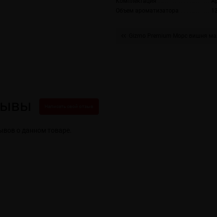
Комплектация
А
Объем ароматизатора
1
Gizmo Premium Морс вишня ма
зывы
Написать свой отзыв
ывов о данном товаре.