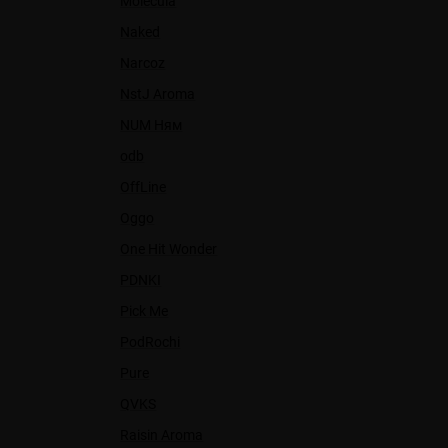
Molecula
Naked
Narcoz
NstJ Aroma
NUM Ням
odb
OffLine
Oggo
One Hit Wonder
PDNKI
Pick Me
PodRochi
Pure
QVKS
Raisin Aroma