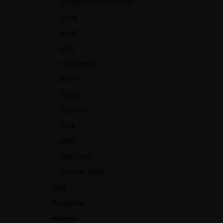
Tradewinds Konstructor
Trava
Vault
VLIQ
Vliq x Oggo
X-For
Zenith
Zephyrka
Zonk
Байт
ПодГонки
Толстяк Бони
Тара
Жидкости
Железо