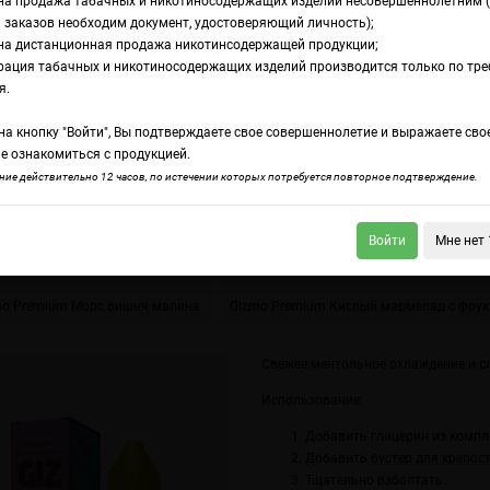
на продажа табачных и никотиносодержащих изделий несовершеннолетним 
 заказов необходим документ, удостоверяющий личность);
на дистанционная продажа никотинсодержащей продукции;
ентольные леденцы с виноградом
рация табачных и никотиносодержащих изделий производится только по тр
ромамикс Gizmo P
я.
а кнопку "Войти", Вы подтверждаете свое совершеннолетие и выражаете сво
ентольные леденц
е ознакомиться с продукцией.
ие действительно 12 часов, по истечении которых потребуется повторное подтверждение.
иноградом
Войти
Мне нет 
o Premium Морс вишня малина
Gizmo Premium Кислый мармелад с фру
Свежее ментольное охлаждение и с
Использование:
Добавить глицерин из компл
Добавить
бустер для крепос
Тщательно взболтать.