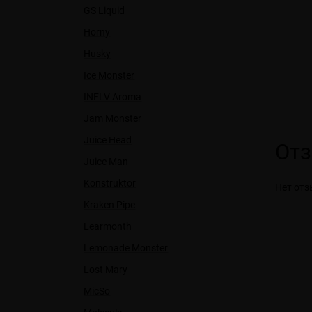
GS Liquid
Horny
Husky
Ice Monster
INFLV Aroma
Jam Monster
Juice Head
От
Juice Man
Konstruktor
Нет отз
Kraken Pipe
Learmonth
Lemonade Monster
Lost Mary
MicSo