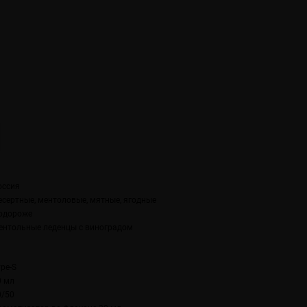
оссия
есертные, ментоловые, мятные, ягодные
одороже
ентольные леденцы с виноградом
ype-S
0 мл
0/50