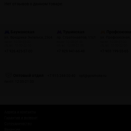
Нет отзывов о данном товаре.
Бауманская
Тушинская
Профсоюзн
ул. Фридриха Энгельса, 23с4
пр. Стратонавтов, 11с1
ул. Профсоюзная,
пн-пт: 10:00-22:00
пн-пт: 12:00-21:00
пн-пт: 10:00-22:00
сб, вс: 10:00-22:00
сб, вс: 12:00-21:00
сб, вс: 10:00-22:00
+7 926 425-57-00
+7 929 941-66-48
+7 903 199-55-65
Оптовый отдел
+7 915 244-20-40
opt@gosmoke.ru
пн-пт: 12:00-21:00
Адреса и контакты
Гарантия и возврат
Сотрудничество
Вакансии