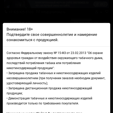
+7 926 425-57-00
info@gosmoke.ru
0 на 0 ₽
Внимание! 18+
Подтвердите свое совершеннолетие и намерение
Главная
Жидкости
Fruit Monster
ознакомиться с продукцией.
Fruit Monster Salt Blueberry Raspberry Lemon
Жидкость Fruit Monster Salt
Согласно Федеральному закону № 15-ФЗ от 23.02.2013 "Об охране
здоровья граждан от воздействия окружающего табачного дыма,
Blueberry Raspberry Lemon
последствий потребления табака или потребления
никотинсодержащей продукции":
• Запрещена продажа табачных и никотиносодержащих изделий
несовершеннолетним (при получении заказов необходим документ,
удостоверяющий личность);
• Запрещена дистанционная продажа никотинсодержащей
продукции;
• Демонстрация табачных и никотиносодержащих изделий
производится только по требованию покупателя.