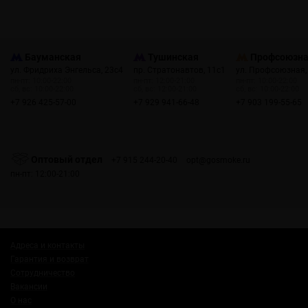
Бауманская
Тушинская
Профсоюзн
ул. Фридриха Энгельса, 23с4
пр. Стратонавтов, 11с1
ул. Профсоюзная,
пн-пт: 10:00-22:00
пн-пт: 12:00-21:00
пн-пт: 10:00-22:00
сб, вс: 10:00-22:00
сб, вс: 12:00-21:00
сб, вс: 10:00-22:00
+7 926 425-57-00
+7 929 941-66-48
+7 903 199-55-65
Оптовый отдел
+7 915 244-20-40
opt@gosmoke.ru
пн-пт: 12:00-21:00
Адреса и контакты
Гарантия и возврат
Сотрудничество
Вакансии
О нас