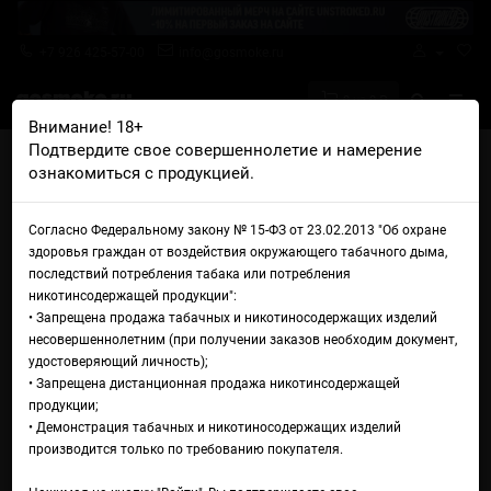
+7 926 425-57-00
info@gosmoke.ru
0 на 0 ₽
Внимание! 18+
Подтвердите свое совершеннолетие и намерение
Главная
Аромамиксы
Fruit Monster
ознакомиться с продукцией.
Fruit Monster Premium 2.0 Type-S Манго, персик и гуава
Аромамикс Fruit Monster
Согласно Федеральному закону № 15-ФЗ от 23.02.2013 "Об охране
здоровья граждан от воздействия окружающего табачного дыма,
Premium 2.0 Type-S Манго,
последствий потребления табака или потребления
никотинсодержащей продукции":
персик и гуава
• Запрещена продажа табачных и никотиносодержащих изделий
несовершеннолетним (при получении заказов необходим документ,
удостоверяющий личность);
• Запрещена дистанционная продажа никотинсодержащей
продукции;
• Демонстрация табачных и никотиносодержащих изделий
производится только по требованию покупателя.