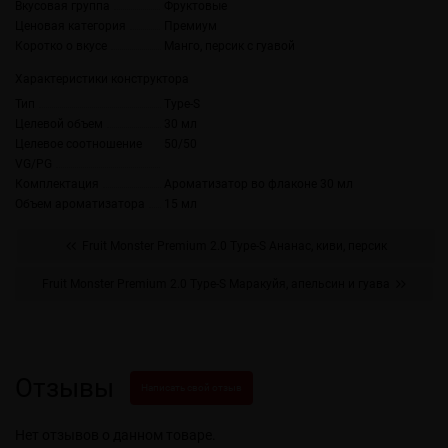
Вкусовая группа
Фруктовые
Ценовая категория
Премиум
Коротко о вкусе
Манго, персик с гуавой
Характеристики конструктора
Тип
Type-S
Целевой объем
30 мл
Целевое соотношение
50/50
VG/PG
Комплектация
Ароматизатор во флаконе 30 мл
Объем ароматизатора
15 мл
Fruit Monster Premium 2.0 Type-S Ананас, киви, персик
Fruit Monster Premium 2.0 Type-S Маракуйя, апельсин и гуава
Отзывы
Написать свой отзыв
Нет отзывов о данном товаре.