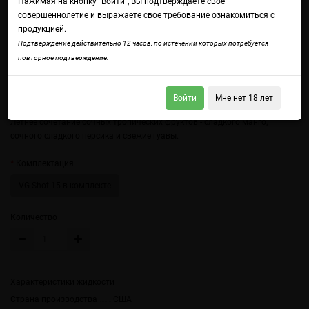
Нажимая на кнопку "Войти", Вы подтверждаете свое
совершеннолетие и выражаете свое требование ознакомиться с
продукцией.
Подтверждение действительно 12 часов, по истечении которых потребуется
повторное подтверждение.
Войти
Мне нет 18 лет
Войдите
чтобы получить доступ ко всем функциям сайта.
Летнее сочетание сочных тропических фруктов - сладкого манго,
сочного сладкого персика и свежие гуавы.
Комплектация
VG-Shot 15 в комплекте
Количество
Характеристики жидкости
Страна производства
США