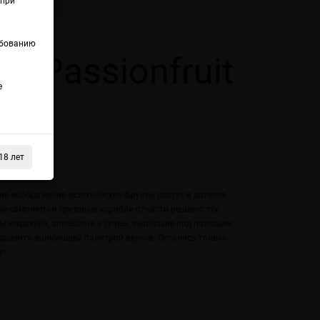
(при
ебованию
r Passionfruit
е
т)
18 лет
ие воображение экзотические фрукты растут в далеких
ые самолеты и грузовые корабли отчасти решают эту
ды маракуйя, апельсина и гуавы, выросшие под палящим
поразить волнующей палитрой вкусов. Осталось только
ус.