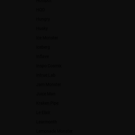
Hotspot
HQD
Hungry
Husky
Ice Monster
Iceberg
Inflave
Inspo Cosmix
Intrue Lab
Jam Monster
Juice Man
Kraken Pipe
Le Elixir
Learmonth
Lemonade Monster