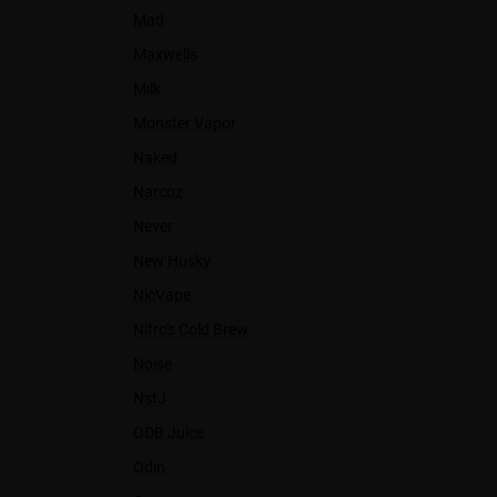
Mad
Maxwells
Milk
Monster Vapor
Naked
Narcoz
Never
New Husky
NicVape
Nitro's Cold Brew
Noise
NstJ
ODB Juice
Odin