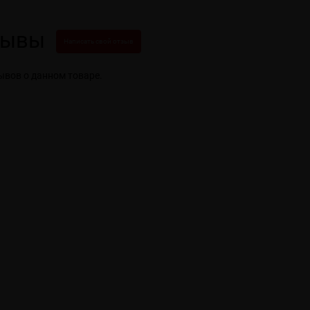
зывы
Написать свой отзыв
ывов о данном товаре.