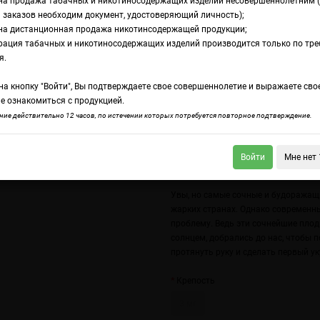
на продажа табачных и никотиносодержащих изделий несовершеннолетним 
 заказов необходим документ, удостоверяющий личность);
на дистанционная продажа никотинсодержащей продукции;
 Passionfruit Orange Guava (Импорт)
рация табачных и никотиносодержащих изделий производится только по тр
дкость Fruit Monste
я.
а кнопку "Войти", Вы подтверждаете свое совершеннолетие и выражаете сво
ange Guava (Импор
е ознакомиться с продукцией.
ие действительно 12 часов, по истечении которых потребуется повторное подтверждение.
Войти
Мне нет 
n Fruit Monster Salt Banana
Fruit Monster Salt Passionfruit Orange Guava
Увы, но самые сочные и будоражащ
жарких странах. Однако современн
проблему. Ведь эти сочнейшие пло
солнцем, добрались до нас, чтобы 
протянуть руку и сделать первый ук
Крепость
3 мг