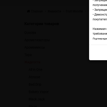
• Запреще
получении
• Запреще
Главная
Жидкости
Fruit Monster
Fruit Monster
• Демонст
Жи
покупател
Категории товаров
Нажимая н
Основа
Or
требовани
Подтвержден
Ароматизаторы
Аромамиксы
Froze
Тара
Жидкости
All in One
Atmose
Bad Drip
Bakery Vapor
Black Jack
Blaze