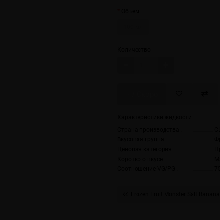
Объем
100 мл
Количество
Скоро
Характеристики жидкости
Страна производства
С
Вкусовая группа
Ф
Ценовая категория
П
Коротко о вкусе
М
Соотношение VG/PG
7
Frozen Fruit Monster Salt Banana