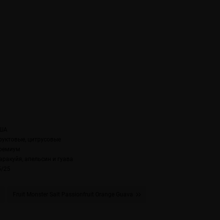
ША
руктовые, цитрусовые
ремиум
аракуйя, апельсин и гуава
5/25
Fruit Monster Salt Passionfruit Orange Guava