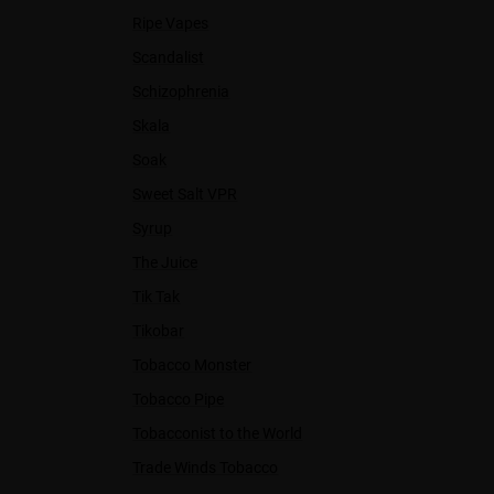
Ripe Vapes
Scandalist
Schizophrenia
Skala
Soak
Sweet Salt VPR
Syrup
The Juice
Tik Tak
Tikobar
Tobacco Monster
Tobacco Pipe
Tobacconist to the World
Trade Winds Tobacco