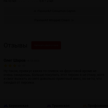
На 50 мл
0.4 – 2 мл
FlavourArt Cinnamon Ceylon
FlavourArt Whipped Cream
Отзывы
Написать свой отзыв
Олег Шаров
14.10.2023
Ну такое, привкус каких-то сливок на фруктовой ароме не
очень ожидаешь, больше покупать этот персик я не стану, хотя
и смог выжать из него довольно приятный микс, но не то, что
ожидал от персика.
Бауманская
Тушинская
Профсоюзн