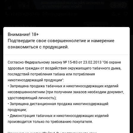
+7 926 425-57-00
info@gosmoke.ru
0 на 0 ₽
Внимание! 18+
Подтвердите свое совершеннолетие и намерение
Главная
Ароматизаторы
FlavourArt
FlavourArt Peach
ознакомиться с продукцией.
FlavourArt Peach
Согласно Федеральному закону № 15-ФЗ от 23.02.2013 "Об охране
здоровья граждан от воздействия окружающего табачного дыма,
последствий потребления табака или потребления
никотинсодержащей продукции":
• Запрещена продажа табачных и никотиносодержащих изделий
несовершеннолетним (при получении заказов необходим документ,
удостоверяющий личность);
• Запрещена дистанционная продажа никотинсодержащей
продукции;
• Демонстрация табачных и никотиносодержащих изделий
производится только по требованию покупателя.