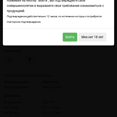
Нажимая на кнопку "Войти", Вы подтверждаете свое
совершеннолетие и выражаете свое требование ознакомиться с
продукцией.
Войдите
чтобы получить доступ ко всем функциям сайта.
Подтверждение действительно 12 часов, по истечении которых потребуется
Вкус и аромат спелого персика
повторное подтверждение.
Объем
Войти
Мне нет 18 лет
10 мл (без цветной наклейки)
10 мл
Количество
Характеристики ароматизатора
Вкусовая группа
Фруктовые
Использование
Миксы, соло
Дозировка
В процентах
0.8 – 4%
На 10 мл
0.1 – 0.4 мл
На 30 мл
0.2 – 1.2 мл