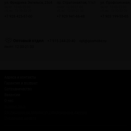
ул. Фридриха Энгельса, 23с4
пр. Стратонавтов, 11с1
ул. Профсоюзная,
пн-пт: 10:00-22:00
пн-пт: 12:00-21:00
пн-пт: 10:00-22:00
сб, вс: 10:00-22:00
сб, вс: 12:00-21:00
сб, вс: 10:00-22:00
+7 926 425-57-00
+7 929 941-66-48
+7 903 199-55-65
Оптовый отдел
+7 915 244-20-40
opt@gosmoke.ru
пн-пт: 12:00-21:00
Адреса и контакты
Гарантия и возврат
Сотрудничество
Вакансии
О нас
Russian Snus
Соглашение на обработку персональных данных
Публичная оферта