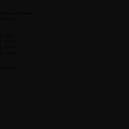
абачные, фруктовые
иксы, соло
7 – 2.8%
1 – 0.3 мл
2 – 0.8 мл
4 – 1.4 мл
t Lychee