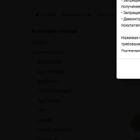
• Запреще
получении
• Запреще
Главная
Ароматизаторы
FlavourArt
FlavourArt
• Демонст
Fl
покупател
Категории товаров
Нажимая н
Основа
требовани
Flavo
Подтвержден
Ароматизаторы
DARK X SIZE
Deep Flavours
GS Flavors
Tits Kits Flavours
Top Flavors
TPA
Capella
Capella SilverLine
FlavourArt