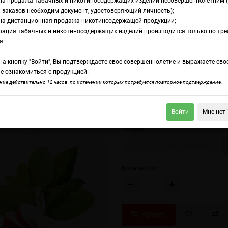
на продажа табачных и никотиносодержащих изделий несовершеннолетним 
 заказов необходим документ, удостоверяющий личность);
на дистанционная продажа никотинсодержащей продукции;
 Layton Blend
рация табачных и никотиносодержащих изделий производится только по тр
avourArt Layton Ble
я.
а кнопку "Войти", Вы подтверждаете свое совершеннолетие и выражаете сво
е ознакомиться с продукцией.
urArt Latakia
FlavourArt Lychee
ие действительно 12 часов, по истечении которых потребуется повторное подтверждение.
Табак с легкими фруктовыми тонам
Войти
Мне нет 
Объем
10 мл (без цветной наклейки)
Количество
Купить