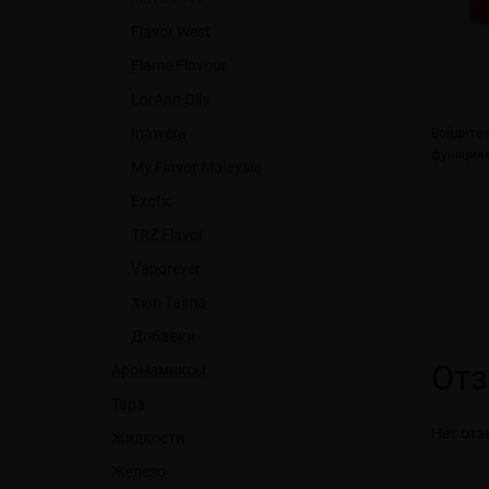
Flavor West
Flame Flavour
LorAnn Oils
Inawera
Войдите
ч
функциям
My Flavor Malaysia
Exotic
TRZ Flavor
Vaporever
Xian Taima
Добавки
От
Аромамиксы
Тара
Нет отз
Жидкости
Железо