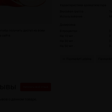
Характеристики ароматизатора
Вкусовая группа
Т
Использование
М
Дозировка
тобы получить доступ ко всем
В процентах
0.
 сайта.
На 10 мл
0.
На 30 мл
0.
На 50 мл
0.
FlavourArt Latakia
FlavourAr
зывы
Написать свой отзыв
ывов о данном товаре.