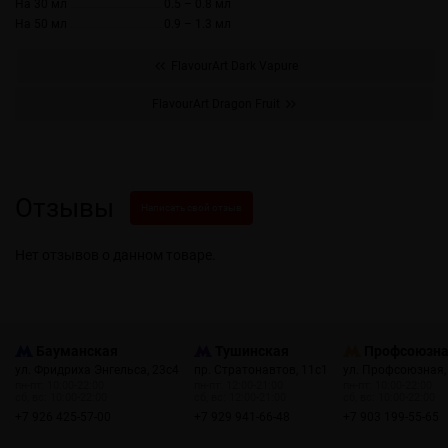
На 30 мл
0.5 – 0.8 мл
На 50 мл
0.9 – 1.3 мл
FlavourArt Dark Vapure
FlavourArt Dragon Fruit
Отзывы
Написать свой отзыв
Нет отзывов о данном товаре.
Бауманская
Тушинская
Профсоюзн
ул. Фридриха Энгельса, 23с4
пр. Стратонавтов, 11с1
ул. Профсоюзная,
пн-пт: 10:00-22:00
пн-пт: 12:00-21:00
пн-пт: 10:00-22:00
сб, вс: 10:00-22:00
сб, вс: 12:00-21:00
сб, вс: 10:00-22:00
+7 926 425-57-00
+7 929 941-66-48
+7 903 199-55-65