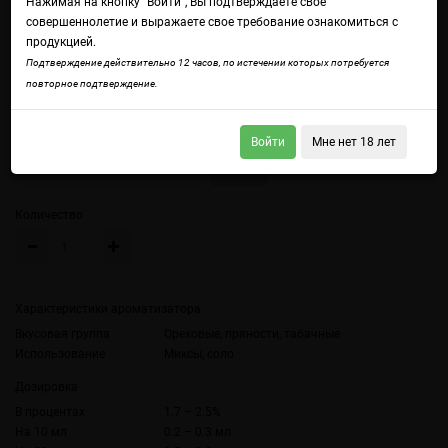
Нажимая на кнопку "Войти", Вы подтверждаете свое
совершеннолетие и выражаете свое требование ознакомиться с
продукцией.
Подтверждение действительно 12 часов, по истечении которых потребуется
Войдите
чтобы получить доступ ко всем функциям сайта.
повторное подтверждение.
Табак с восточными специями и легкими нотами орехов
Объем
Войти
Мне нет 18 лет
10 мл (без цветной наклейки)
10 мл
Количество
Характеристики ароматизатора
Вкусовая группа
Ореховые, пряности, табачные
Использование
Миксы, соло
Дозировка
В процентах
1.7 – 2.5%
На 10 мл
0.2 – 0.3 мл