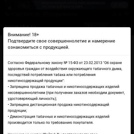
+7 926 425-57-00
info@gosmoke.ru
0 на 0 ₽
Внимание! 18+
Подтвердите свое совершеннолетие и намерение
Главная
Ароматизаторы
FlavourArt
ознакомиться с продукцией.
FlavourArt Desertship Blend
FlavourArt Desertship Blend
Согласно Федеральному закону № 15-ФЗ от 23.02.2013 "Об охране
здоровья граждан от воздействия окружающего табачного дыма,
последствий потребления табака или потребления
никотинсодержащей продукции":
• Запрещена продажа табачных и никотиносодержащих изделий
несовершеннолетним (при получении заказов необходим документ,
удостоверяющий личность);
• Запрещена дистанционная продажа никотинсодержащей
продукции;
• Демонстрация табачных и никотиносодержащих изделий
производится только по требованию покупателя.