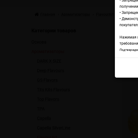
• Запреще
получении
• Запреще
Главная
Ароматизаторы
FlavourArt
FlavourAr
• Демонст
Fl
покупател
Категории товаров
Нажимая н
Основа
требовани
Flavo
Подтвержден
Ароматизаторы
DARK X SIZE
Deep Flavours
GS Flavors
Tits Kits Flavours
Top Flavors
TPA
Capella
Capella SilverLine
FlavourArt