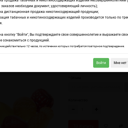
на продажа табачных и никотиносодержащих изделий несовершеннолетним 
 заказов необходим документ, удостоверяющий личность);
на дистанционная продажа никотинсодержащей продукции;
t Candy/Jammy Wizard
рация табачных и никотиносодержащих изделий производится только по тр
avourArt Candy/Ja
я.
а кнопку "Войти", Вы подтверждаете свое совершеннолетие и выражаете сво
е ознакомиться с продукцией.
urArt Xtra Mint
FlavourArt Irish Cream
ие действительно 12 часов, по истечении которых потребуется повторное подтверждение.
Помогает добавить текстуру мягко
Войти
Мне нет 
сладости в любом вашем фруктово
Объем
10 мл (без цветной наклейки)
Количество
Купить