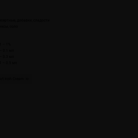
есертные, добавки, сладости
иксы, соло
1 – 1%
– 0.1 мл
– 0.3 мл
1 – 0.5 мл
Art Irish Cream