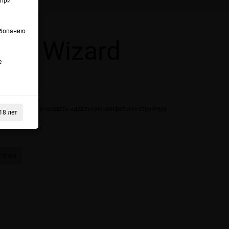
(при
ебованию
mmy Wizard
е
го мармелада и создать идеальную конфетную структуру
18 лет
м миксе
10 мл