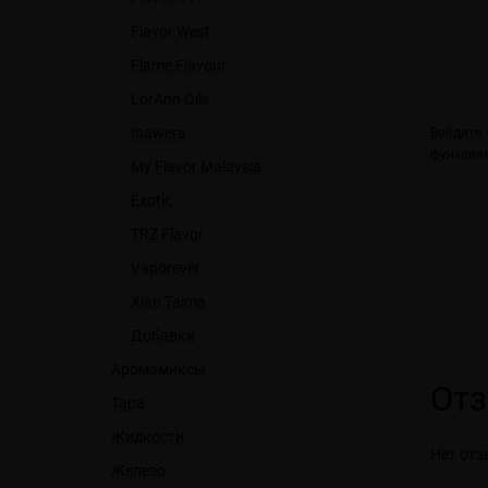
Flavor West
Flame Flavour
LorAnn Oils
Inawera
Войдите
ч
функциям
My Flavor Malaysia
Exotic
TRZ Flavor
Vaporever
Xian Taima
Добавки
Аромамиксы
От
Тара
Жидкости
Нет отз
Железо