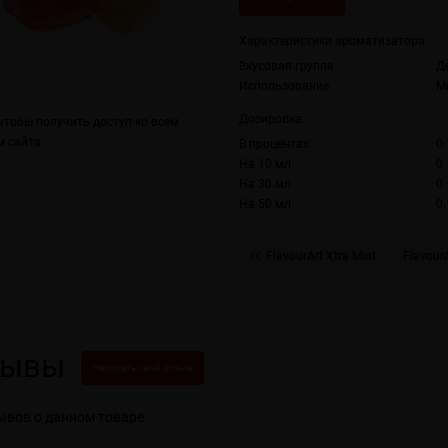
Характеристики ароматизатора
Вкусовая группа
Д
Использование
М
Дозировка
тобы получить доступ ко всем
 сайта.
В процентах
0.
На 10 мл
0 
На 30 мл
0 
На 50 мл
0.
FlavourArt Xtra Mint
Flavour
зывы
Написать свой отзыв
ывов о данном товаре.