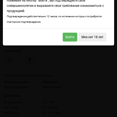
Нажимая на кнопку "Войти", Вы подтверждаете свое
совершеннолетие и выражаете свое требование ознакомиться с
продукцией.
Войдите
чтобы получить доступ ко всем функциям сайта.
Подтверждение действительно 12 часов, по истечении которых потребуется
Табак Берли с орехово-карамельным ароматом
повторное подтверждение.
Объем
Войти
Мне нет 18 лет
10 мл (без цветной наклейки)
10 мл
Количество
Характеристики ароматизатора
Вкусовая группа
Табачные
Использование
Миксы, соло
Дозировка
В процентах
0.3 – 3%
На 10 мл
0 – 0.3 мл
На 30 мл
0.1 – 0.9 мл