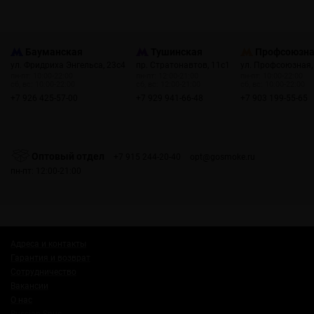
Бауманская
Тушинская
Профсоюзн
ул. Фридриха Энгельса, 23с4
пр. Стратонавтов, 11с1
ул. Профсоюзная,
пн-пт: 10:00-22:00
пн-пт: 12:00-21:00
пн-пт: 10:00-22:00
сб, вс: 10:00-22:00
сб, вс: 12:00-21:00
сб, вс: 10:00-22:00
+7 926 425-57-00
+7 929 941-66-48
+7 903 199-55-65
Оптовый отдел
+7 915 244-20-40
opt@gosmoke.ru
пн-пт: 12:00-21:00
Адреса и контакты
Гарантия и возврат
Сотрудничество
Вакансии
О нас