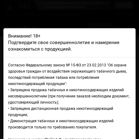
+7 926 425-57-00
info@gosmoke.ru
0 на 0 ₽
Внимание! 18+
Подтвердите свое совершеннолетие и намерение
Главная
Ароматизаторы
FlavourArt
FlavourArt Burley
ознакомиться с продукцией.
FlavourArt Burley
Согласно Федеральному закону № 15-ФЗ от 23.02.2013 "Об охране
здоровья граждан от воздействия окружающего табачного дыма,
последствий потребления табака или потребления
никотинсодержащей продукции":
• Запрещена продажа табачных и никотиносодержащих изделий
несовершеннолетним (при получении заказов необходим документ,
удостоверяющий личность);
• Запрещена дистанционная продажа никотинсодержащей
продукции;
• Демонстрация табачных и никотиносодержащих изделий
производится только по требованию покупателя.