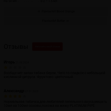
На 50 мл
0.2 – 1.5 мл
FlavourArt Blood Orange
FlavourArt Butter
Отзывы
Написать свой отзыв
Игорь
21.08.2024
Вообще нет запах табака берли. Чего то сладкое с небольшой
кислинкой цитруса. Фруктово- цветочный.
Александр
07.01.2023
Нормальная табачка,для любителей пепельного вкуса,мешать
10мл на 100мл основы,похожа на жижу PLATINUM PIPE