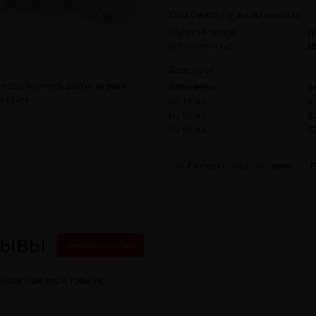
Характеристики ароматизатора
Вкусовая группа
Д
Использование
М
Дозировка
тобы получить доступ ко всем
В процентах
0.
 сайта.
На 10 мл
0.
На 30 мл
0.
На 50 мл
0.
FlavourArt Bavarian Cream
F
зывы
Написать свой отзыв
ывов о данном товаре.