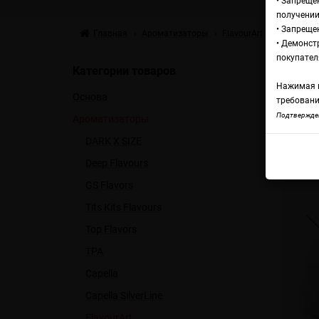
• Запреще
получении
• Запреще
Главная
Ароматизаторы
FlavourArt
FlavourArt
• Демонст
Fl
покупател
Категории товаров
Нажимая н
Основа
требовани
Flav
Подтвержден
Ароматизаторы
DARK X SIZE
Deep Flavours
GS Flavors
Tits Kits Flavours
Top Flavors
TPA
Capella
Capella SilverLine
FlavourArt