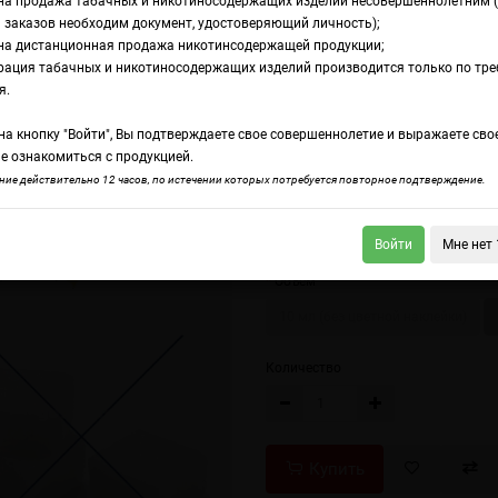
на продажа табачных и никотиносодержащих изделий несовершеннолетним 
 заказов необходим документ, удостоверяющий личность);
на дистанционная продажа никотинсодержащей продукции;
 Bitter Wizard
рация табачных и никотиносодержащих изделий производится только по тр
avourArt Bitter Wiza
я.
а кнопку "Войти", Вы подтверждаете свое совершеннолетие и выражаете сво
е ознакомиться с продукцией.
ourArt Bavarian Cream
FlavourArt Black Cherry (Cherryl)
ие действительно 12 часов, по истечении которых потребуется повторное подтверждение.
Нормализатор вкуса с горчинкой, с
Войти
Мне нет 
Объем
10 мл (без цветной наклейки)
Количество
Купить