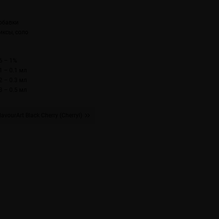
обавки
иксы, соло
6 – 1%
1 – 0.1 мл
2 – 0.3 мл
3 – 0.5 мл
lavourArt Black Cherry (Cherryl)