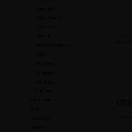
Flavor West
Flame Flavour
LorAnn Oils
Inawera
Войдите
ч
функциям
My Flavor Malaysia
Exotic
TRZ Flavor
Vaporever
Xian Taima
Добавки
От
Аромамиксы
Тара
Нет отз
Жидкости
Железо