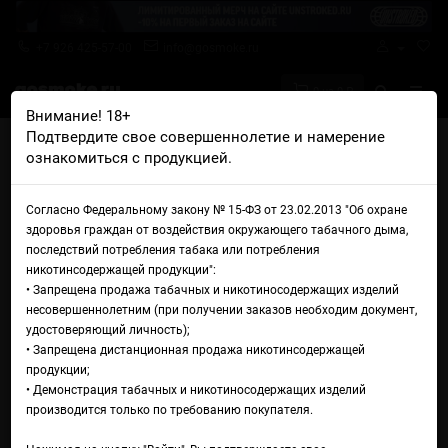
+7 926 425-57-00
info@gosmoke.ru
0 на 0 ₽
Внимание! 18+
Подтвердите свое совершеннолетие и намерение
Главная
Ароматизаторы
Flavor West
ознакомиться с продукцией.
Flavor West Cheesecake
Flavor West Cheesecake
Согласно Федеральному закону № 15-ФЗ от 23.02.2013 "Об охране
здоровья граждан от воздействия окружающего табачного дыма,
последствий потребления табака или потребления
никотинсодержащей продукции":
• Запрещена продажа табачных и никотиносодержащих изделий
несовершеннолетним (при получении заказов необходим документ,
удостоверяющий личность);
• Запрещена дистанционная продажа никотинсодержащей
продукции;
• Демонстрация табачных и никотиносодержащих изделий
производится только по требованию покупателя.