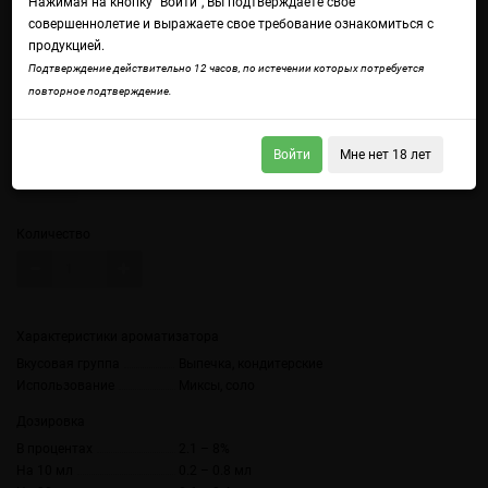
Нажимая на кнопку "Войти", Вы подтверждаете свое
совершеннолетие и выражаете свое требование ознакомиться с
продукцией.
Подтверждение действительно 12 часов, по истечении которых потребуется
Войдите
чтобы получить доступ ко всем функциям сайта.
повторное подтверждение.
Чизкейк
Объем
Войти
Мне нет 18 лет
10 мл
Количество
Характеристики ароматизатора
Вкусовая группа
Выпечка, кондитерские
Использование
Миксы, соло
Дозировка
В процентах
2.1 – 8%
На 10 мл
0.2 – 0.8 мл