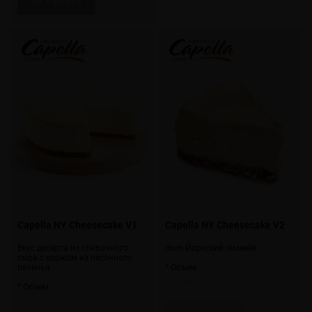
Купить
Capella NY Cheesecake V1
Capella NY Cheesecake V2
Вкус десерта из сливочного
Нью-Йоркский чизкейк
сыра с коржом из песочного
печенья
* Объем:
10 мл
* Объем:
10 мл