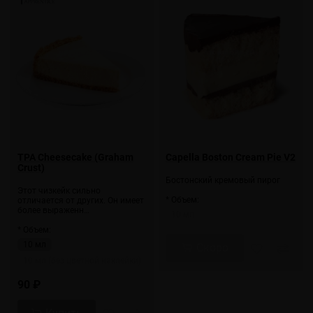
TPA Cheesecake (Graham
Capella Boston Cream Pie V2
Crust)
Бостонский кремовый пирог
Этот чизкейк сильно
* Объем:
отличается от других. Он имеет
более выраженн…
10 мл
* Объем:
10 мл
Скоро
10 мл (без цветной наклейки)
90 ₽