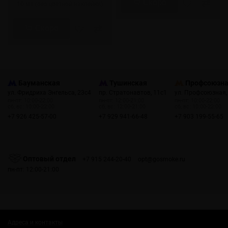
Скоро
10 мл (без цветной наклейки)
Скоро
Бауманская
Тушинская
Профсоюзн
ул. Фридриха Энгельса, 23с4
пр. Стратонавтов, 11с1
ул. Профсоюзная,
пн-пт: 10:00-22:00
пн-пт: 12:00-21:00
пн-пт: 10:00-22:00
сб, вс: 10:00-22:00
сб, вс: 12:00-21:00
сб, вс: 10:00-22:00
+7 926 425-57-00
+7 929 941-66-48
+7 903 199-55-65
Оптовый отдел
+7 915 244-20-40
opt@gosmoke.ru
пн-пт: 12:00-21:00
Адреса и контакты