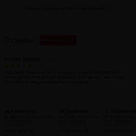
Флакон Chubby Gorilla (клон) 30 мл (высокий)
Отзывы
Написать свой отзыв
Dzmitry Sobolev
10.06.2023
Магазину 5 балов из 5. По флакону нужен более широкий
носик, для более удобной заправки. Хотя бы на 1 мм. Тогда
потребуется меньше усилий для заправки.
Бауманская
Тушинская
Профсоюзн
ул. Фридриха Энгельса, 23с4
пр. Стратонавтов, 11с1
ул. Профсоюзная,
пн-пт: 10:00-22:00
пн-пт: 12:00-21:00
пн-пт: 10:00-22:00
сб, вс: 10:00-22:00
сб, вс: 12:00-21:00
сб, вс: 10:00-22:00
+7 926 425-57-00
+7 929 941-66-48
+7 903 199-55-65