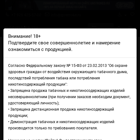
+7 926 425-57-00
info@gosmoke.ru
0 на 0 ₽
Внимание! 18+
Подтвердите свое совершеннолетие и намерение
Главная
Тара
Флаконы
ознакомиться с продукцией.
Флакон Chubby Gorilla (клон) 100 мл
Флакон Chubby Gorilla (клон)
Согласно Федеральному закону № 15-ФЗ от 23.02.2013 "Об охране
здоровья граждан от воздействия окружающего табачного дыма,
100 мл для вейпа и
последствий потребления табака или потребления
никотинсодержащей продукции":
электронных сигарет
• Запрещена продажа табачных и никотиносодержащих изделий
несовершеннолетним (при получении заказов необходим документ,
удостоверяющий личность);
• Запрещена дистанционная продажа никотинсодержащей
продукции;
• Демонстрация табачных и никотиносодержащих изделий
производится только по требованию покупателя.