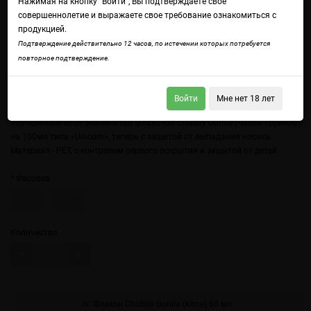
Нажимая на кнопку "Войти", Вы подтверждаете свое
совершеннолетие и выражаете свое требование ознакомиться с
продукцией.
Подтверждение действительно 12 часов, по истечении которых потребуется
повторное подтверждение.
Войти
Мне нет 18 лет
Войдите
чтобы получить доступ ко всем функциям сайта.
Улучшенный клон знаменитых флаконов Chubby Gorilla (Чабби Горилла)
на 100мл типа «Unicorn», теперь с защитой от выпадания носика.
Материал - PET, с контролем первого вскрытия и защитой от детей.
Фасовка
1 шт
10 шт
Количество
Флакон Chubby Gorilla (клон) 60 мл