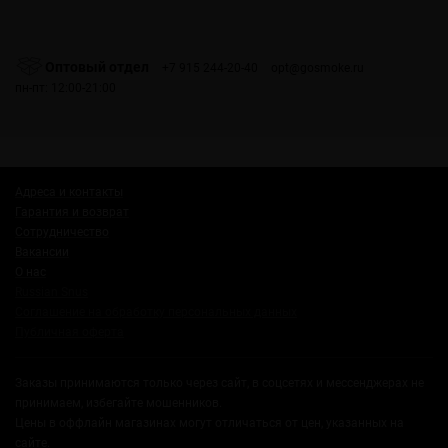
Оптовый отдел
+7 915 244-20-40
opt@gosmoke.ru
пн-пт: 12:00-21:00
Адреса и контакты
Гарантия и возврат
Сотрудничество
Вакансии
О нас
Russian Snus
Соглашение на обработку персональных данных
Публичная оферта
Заказы принимаются только через сайт, в соцсетях и мессенджерах не
принимаем, избегайте мошенников.
Цены в оффлайн магазинах могут отличаться от цен, указанных на
сайте.