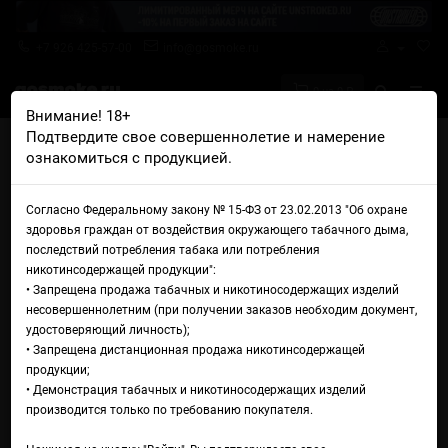
+7 926 425-57-00
info@gosmoke.ru
0 на 0 ₽
Внимание! 18+
Подтвердите свое совершеннолетие и намерение
Главная
Жидкости
Error 404
ознакомиться с продукцией.
Error 404 Salt Watermelon Ice Cream
Жидкость Error 404 Salt
Согласно Федеральному закону № 15-ФЗ от 23.02.2013 "Об охране
здоровья граждан от воздействия окружающего табачного дыма,
Watermelon Ice Cream
последствий потребления табака или потребления
никотинсодержащей продукции":
• Запрещена продажа табачных и никотиносодержащих изделий
несовершеннолетним (при получении заказов необходим документ,
удостоверяющий личность);
• Запрещена дистанционная продажа никотинсодержащей
продукции;
• Демонстрация табачных и никотиносодержащих изделий
производится только по требованию покупателя.