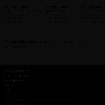
Бауманская
Тушинская
Профсоюзн
ул. Фридриха Энгельса, 23с4
пр. Стратонавтов, 11с1
ул. Профсоюзная,
пн-пт: 10:00-22:00
пн-пт: 12:00-21:00
пн-пт: 10:00-22:00
сб, вс: 10:00-22:00
сб, вс: 12:00-21:00
сб, вс: 10:00-22:00
+7 926 425-57-00
+7 929 941-66-48
+7 903 199-55-65
Оптовый отдел
+7 915 244-20-40
opt@gosmoke.ru
пн-пт: 12:00-21:00
Адреса и контакты
Гарантия и возврат
Сотрудничество
Вакансии
О нас
Russian Snus
Соглашение на обработку персональных данных
Публичная оферта