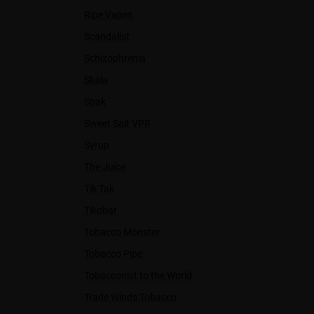
Ripe Vapes
Scandalist
Schizophrenia
Skala
Soak
Sweet Salt VPR
Syrup
The Juice
Tik Tak
Tikobar
Tobacco Monster
Tobacco Pipe
Tobacconist to the World
Trade Winds Tobacco