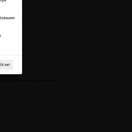
(при
ебованию
lt
е
18 лет
ктерной кислинкой на послевкусии.
олевой)
20 мг (солевой)