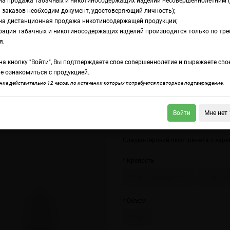
на продажа табачных и никотиносодержащих изделий несовершеннолетним 
 заказов необходим документ, удостоверяющий личность);
на дистанционная продажа никотинсодержащей продукции;
megranate
рация табачных и никотиносодержащих изделий производится только по тр
дкость Error 404 Sa
я.
а кнопку "Войти", Вы подтверждаете свое совершеннолетие и выражаете сво
omegranate
е ознакомиться с продукцией.
ие действительно 12 часов, по истечении которых потребуется повторное подтверждение.
Войти
Мне нет 
 404 Salt Pineapple Energy Drink
Error 404 Salt Raspberry Jam With Butter
Сладко-терпкий вкус граната с хара
Крепость
20 мг (солевой hard)
12 мг (с
Объем
30 мл