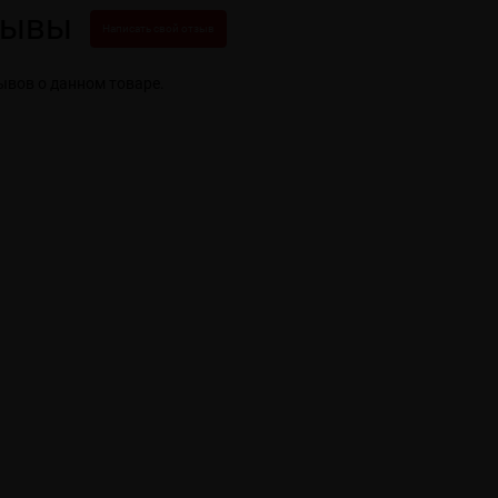
зывы
Написать свой отзыв
ывов о данном товаре.