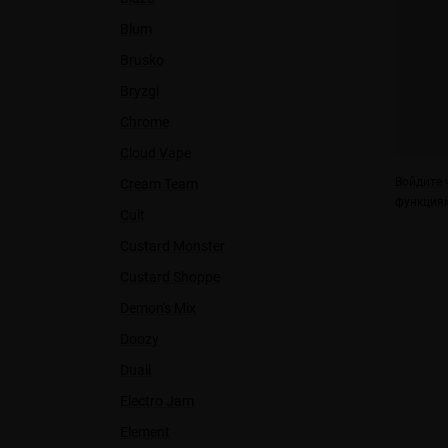
Blum
Brusko
Bryzgi
Chrome
Cloud Vape
Войдите
ч
Cream Team
функциям
Cult
Custard Monster
Custard Shoppe
Demon's Mix
Doozy
Duall
Electro Jam
Element