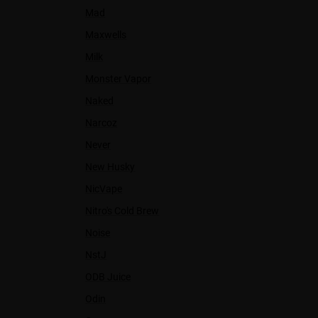
Mad
Maxwells
Milk
Monster Vapor
Naked
Narcoz
Never
New Husky
NicVape
Nitro's Cold Brew
Noise
NstJ
ODB Juice
Odin