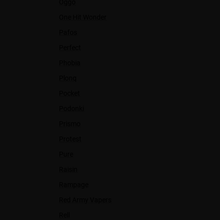
Oggo
One Hit Wonder
Pafos
Perfect
Phobia
Plonq
Pocket
Podonki
Prismo
Protest
Pure
Raisin
Rampage
Red Army Vapers
Rell