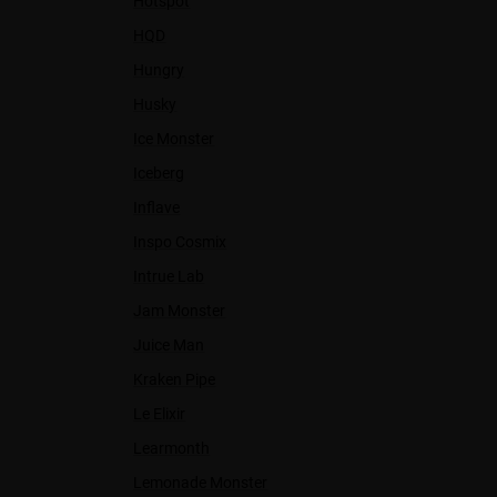
Hotspot
HQD
Hungry
Husky
Ice Monster
Iceberg
Inflave
Inspo Cosmix
Intrue Lab
Jam Monster
Juice Man
Kraken Pipe
Le Elixir
Learmonth
Lemonade Monster