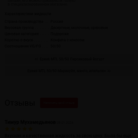
Характеристики жидкости
Страна производства
Россия
Вкусовая группа
Десертные, молочные, ореховые
Ценовая категория
Подороже
Коротко о вкусе
Конфета с кокосом
Соотношение VG/PG
50/50
Epeak MTL 50/50 Персиковый йогурт
Epeak MTL 50/50 Маракуйя, манго, апельсин
Отзывы
Написать свой отзыв
Тимур Мухамедьянов
09.01.2024
Вкусная и качественная жидкость за свою цену. Была бы еще