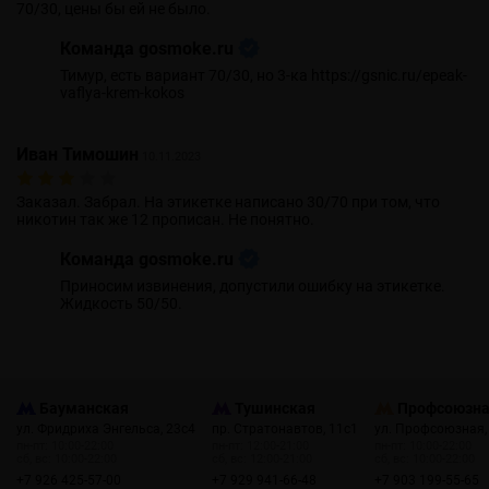
70/30, цены бы ей не было.
Команда gosmoke.ru
Тимур, есть вариант 70/30, но 3-ка https://gsnic.ru/epeak-
vaflya-krem-kokos
Иван Тимошин
10.11.2023
Заказал. Забрал. На этикетке написано 30/70 при том, что
никотин так же 12 прописан. Не понятно.
Команда gosmoke.ru
Приносим извинения, допустили ошибку на этикетке.
Жидкость 50/50.
Бауманская
Тушинская
Профсоюзн
ул. Фридриха Энгельса, 23с4
пр. Стратонавтов, 11с1
ул. Профсоюзная,
пн-пт: 10:00-22:00
пн-пт: 12:00-21:00
пн-пт: 10:00-22:00
сб, вс: 10:00-22:00
сб, вс: 12:00-21:00
сб, вс: 10:00-22:00
+7 926 425-57-00
+7 929 941-66-48
+7 903 199-55-65