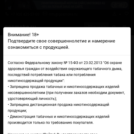
+7 926 425-57-00
info@gosmoke.ru
0 на 0 ₽
Внимание! 18+
Подтвердите свое совершеннолетие и намерение
Главная
Жидкости
Epeak
ознакомиться с продукцией.
Epeak MTL 50/50 Вафля, крем-кокос
Жидкость Epeak MTL 50/50
Согласно Федеральному закону № 15-ФЗ от 23.02.2013 "Об охране
здоровья граждан от воздействия окружающего табачного дыма,
Вафля, крем-кокос
последствий потребления табака или потребления
никотинсодержащей продукции":
• Запрещена продажа табачных и никотиносодержащих изделий
несовершеннолетним (при получении заказов необходим документ,
удостоверяющий личность);
• Запрещена дистанционная продажа никотинсодержащей
продукции;
• Демонстрация табачных и никотиносодержащих изделий
производится только по требованию покупателя.