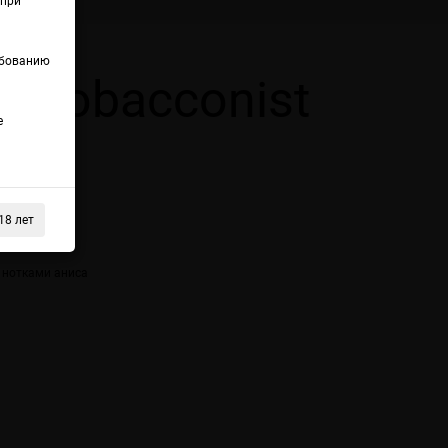
(при
ебованию
t Tobacconist
е
18 лет
 нотками аниса