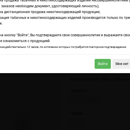
на продажа табачных и никотиносодержащих изделий несовершеннолетним 
 заказов необходим документ, удостоверяющий личность);
на дистанционная продажа никотинсодержащей продукции;
conist Absinthe Tobacco
рация табачных и никотиносодержащих изделий производится только по тр
дкость Element Sal
я.
а кнопку "Войти", Вы подтверждаете свое совершеннолетие и выражаете сво
sinthe Tobacco
е ознакомиться с продукцией.
ие действительно 12 часов, по истечении которых потребуется повторное подтверждение.
Войти
Мне нет 
nt Salt Vanilla
Element Salt Tobacconist Black Currant Tobacco
Отборные листья табака с пряными
Крепость
20 мг (солевой)
Объем
30 мл