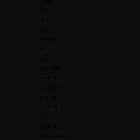
Hotspot
HQD
Hungry
Husky
Ice Monster
Iceberg
Inflave
Inspo Cosmix
Intrue Lab
Jam Monster
Juice Man
Kraken Pipe
Le Elixir
Learmonth
Lemonade Monster