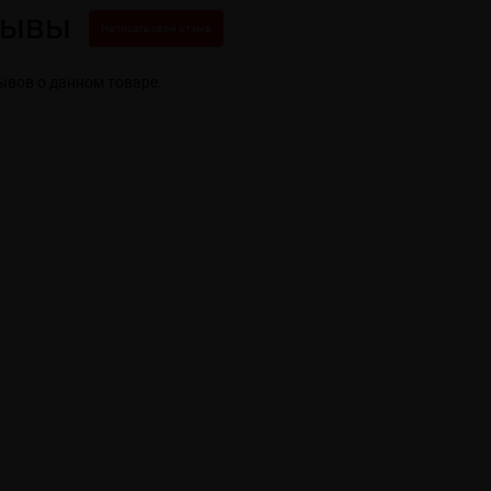
зывы
Написать свой отзыв
ывов о данном товаре.