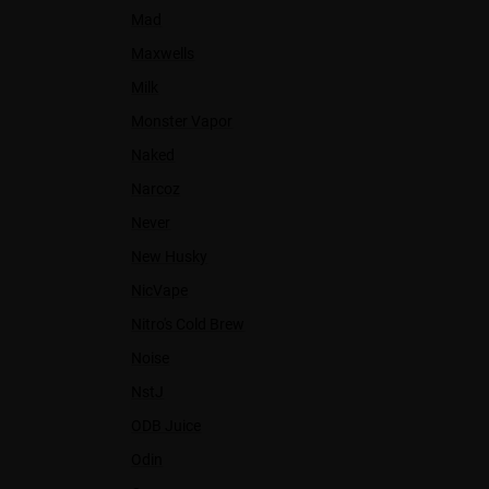
Mad
Maxwells
Milk
Monster Vapor
Naked
Narcoz
Never
New Husky
NicVape
Nitro's Cold Brew
Noise
NstJ
ODB Juice
Odin