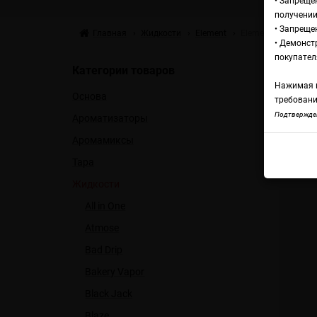
• Запреще
получении
• Запреще
Главная
Жидкости
Element
Element Salt Tobac
• Демонст
Жи
покупател
Категории товаров
Нажимая н
Основа
Ab
требовани
Подтвержден
Ароматизаторы
Аромамиксы
Eleme
Тара
Жидкости
All in One
Atmose
Bad Drip
Bakery Vapor
Black Jack
Blaze