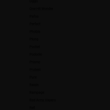
Oggo
One Hit Wonder
Pafos
Perfect
Phobia
Plonq
Pocket
Podonki
Prismo
Protest
Pure
Raisin
Rampage
Red Army Vapers
Rell