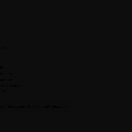
ША
абачные
ремиум
абак с анисом
0/50
 Salt Tobacconist Black Currant Tobacco