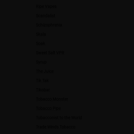
Ripe Vapes
Scandalist
Schizophrenia
Skala
Soak
Sweet Salt VPR
Syrup
The Juice
Tik Tak
Tikobar
Tobacco Monster
Tobacco Pipe
Tobacconist to the World
Trade Winds Tobacco