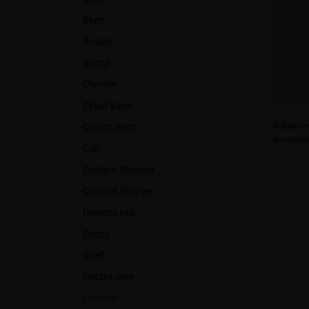
Blum
Brusko
Bryzgi
Chrome
Cloud Vape
Войдите
ч
Cream Team
функциям
Cult
Custard Monster
Custard Shoppe
Demon's Mix
Doozy
Duall
Electro Jam
Element