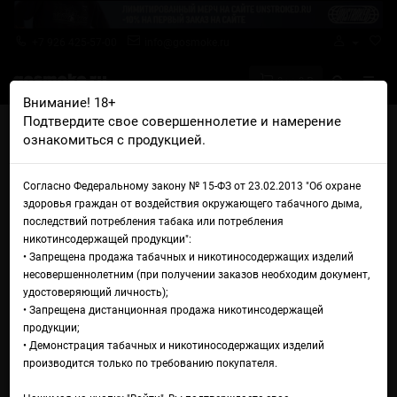
+7 926 425-57-00
info@gosmoke.ru
0 на 0 ₽
Внимание! 18+
Подтвердите свое совершеннолетие и намерение
Главная
Железо
POD системы (сигаретники)
ознакомиться с продукцией.
Электронная сигарета VooPoo Argus E40
Электронная сигарета
Согласно Федеральному закону № 15-ФЗ от 23.02.2013 "Об охране
здоровья граждан от воздействия окружающего табачного дыма,
VooPoo Argus E40
последствий потребления табака или потребления
никотинсодержащей продукции":
• Запрещена продажа табачных и никотиносодержащих изделий
несовершеннолетним (при получении заказов необходим документ,
удостоверяющий личность);
• Запрещена дистанционная продажа никотинсодержащей
продукции;
• Демонстрация табачных и никотиносодержащих изделий
производится только по требованию покупателя.