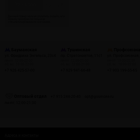
Скоро
Бауманская
Тушинская
Профсоюзн
ул. Фридриха Энгельса, 23с4
пр. Стратонавтов, 11с1
ул. Профсоюзная,
пн-пт: 10:00-22:00
пн-пт: 12:00-21:00
пн-пт: 10:00-22:00
сб, вс: 10:00-22:00
сб, вс: 12:00-21:00
сб, вс: 10:00-22:00
+7 926 425-57-00
+7 929 941-66-48
+7 903 199-55-65
Оптовый отдел
+7 915 244-20-40
opt@gosmoke.ru
пн-пт: 12:00-21:00
Адреса и контакты