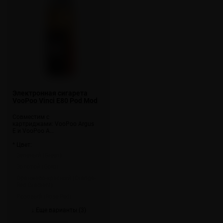
Электронная сигарета
VooPoo Vinci E80 Pod Mod
Совместим с
картриджами: VooPoo Argus
E и VooPoo A…
* Цвет:
Зеленый (Green)
Золотой (Gold)
Оранжево-красный (Orange-
Red Gradient)
Розовый (Rose Red)
↓ Еще варианты (3)