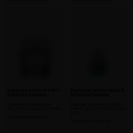
Картридж VooPoo E PnP X
Картридж VooPoo Vinci S S
Empty Pod Cartridge
Series Pod Cartridge
Подходит к VooPoo Argus
Подходит к VooPoo Argus E40,
E40, VooPoo Vinci E120 Pod Mod
VooPoo Vinci E80 и VooPoo Vinci
E120
* Варианты испарителя:
* Варианты испарителя:
4.5 мл, 1 шт
4.5 мл, 0.45 Ohm, 1 шт