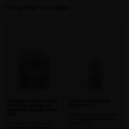
Попробуйте также
Картридж VooPoo Argus E
Сменный испаритель
(E 40) Pod Cartridge для
VooPoo PnP X
Argus E40, Vinci E80 и Vinci
E120
Сменный испаритель VooPoo
PnP X Подходит для VooPoo
Drag X2, VooP…
Подходит к VooPoo Argus
E40, VooPoo Vinci E80 и Vo…