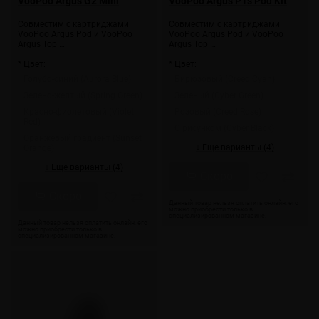
VooPoo Argus G2 Mini
VooPoo Argus P1s Pod Kit
Совместим с картриджами
Совместим с картриджами
VooPoo Argus Pod и VooPoo
VooPoo Argus Pod и VooPoo
Argus Top …
Argus Top …
* Цвет:
* Цвет:
Голубо-синий (Aurora Blue)
Бирюзовый (Creed Cyan)
Зелено-желтый (Spring Green)
Зеленый (Cyber Green)
Красно-фиолетовый (Violet
Розовый (Creed Rose)
Red)
С рисунком (Cyber Black)
Оранжевый градиент (Sunset
↓ Еще варианты (4)
Orange)
↓ Еще варианты (4)
Скоро
Скоро