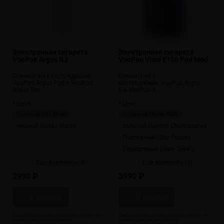
Электронная сигарета
Электронная сигарета
VooPoo Argus G2
VooPoo Vinci E120 Pod Mod
Совместим с картриджами
Совместим с
VooPoo Argus Pod и VooPoo
картриджами: VooPoo Argus
Argus Top …
E и VooPoo A…
* Цвет:
* Цвет:
Голубой (Iris Blue)
Розовый (Rose Red)
Черный (Spray Black)
Золотой (Golden Champagne)
Белый (Pearl White)
Пурпурный (Star Purple)
Персиковый (Peachy Beige)
Серебряный (Glow Silver)
↓ Еще варианты (4)
↓ Еще варианты (3)
2990 ₽
3990 ₽