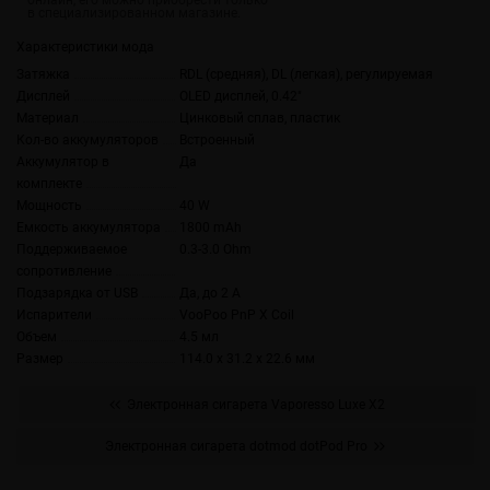
Характеристики мода
Затяжка
RDL (средняя), DL (легкая), регулируемая
Дисплей
OLED дисплей, 0.42"
Материал
Цинковый сплав, пластик
Кол-во аккумуляторов
Встроенный
Аккумулятор в
Да
комплекте
Мощность
40 W
Емкость аккумулятора
1800 mAh
Поддерживаемое
0.3-3.0 Ohm
сопротивление
Подзарядка от USB
Да, до 2 А
Испарители
VooPoo PnP X Coil
Объем
4.5 мл
Размер
114.0 x 31.2 x 22.6 мм
Электронная сигарета Vaporesso Luxe X2
Электронная сигарета dotmod dotPod Pro