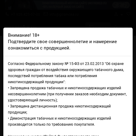
+7 926 425-57-00
info@gosmoke.ru
0 на 0 ₽
Внимание! 18+
Подтвердите свое совершеннолетие и намерение
Главная
Железо
POD системы (сигаретники)
ознакомиться с продукцией.
Электронная сигарета Vaporesso XROS 6
Электронная сигарета
Согласно Федеральному закону № 15-ФЗ от 23.02.2013 "Об охране
здоровья граждан от воздействия окружающего табачного дыма,
Vaporesso XROS 6
последствий потребления табака или потребления
никотинсодержащей продукции":
• Запрещена продажа табачных и никотиносодержащих изделий
несовершеннолетним (при получении заказов необходим документ,
удостоверяющий личность);
• Запрещена дистанционная продажа никотинсодержащей
продукции;
• Демонстрация табачных и никотиносодержащих изделий
производится только по требованию покупателя.