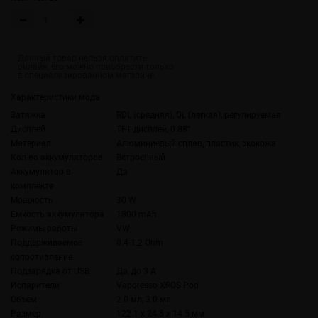
Характеристики мода
Затяжка
RDL (средняя), DL (легкая), регулируемая
Дисплей
TFT дисплей, 0.88"
Материал
Алюминиевый сплав, пластик, экокожа
Кол-во аккумуляторов
Встроенный
Аккумулятор в
Да
комплекте
Мощность
30 W
Емкость аккумулятора
1800 mAh
Режимы работы
VW
Поддерживаемое
0.4-1.2 Ohm
сопротивление
Подзарядка от USB
Да, до 3 А
Испарители
Vaporesso XROS Pod
Объем
2.0 мл, 3.0 мл
Размер
122.1 x 24.5 x 14.5 мм