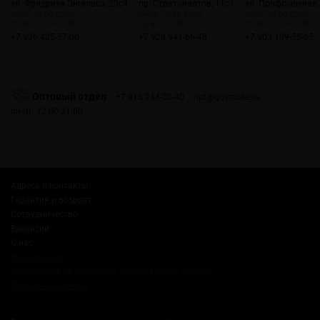
ул. Фридриха Энгельса, 23с4
пр. Стратонавтов, 11с1
ул. Профсоюзная,
пн-пт: 10:00-22:00
пн-пт: 12:00-21:00
пн-пт: 10:00-22:00
сб, вс: 10:00-22:00
сб, вс: 12:00-21:00
сб, вс: 10:00-22:00
+7 926 425-57-00
+7 929 941-66-48
+7 903 199-55-65
Оптовый отдел
+7 915 244-20-40
opt@gosmoke.ru
пн-пт: 12:00-21:00
Адреса и контакты
Гарантия и возврат
Сотрудничество
Вакансии
О нас
Russian Snus
Соглашение на обработку персональных данных
Публичная оферта