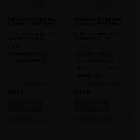
Электронная сигарета
Электронная сигарета
Vaporesso XROS 5 Mini
Vaporesso XROS 6 Mini
Совместим с картриджами
Совместим с картриджами
Vaporesso XROS Pod
Vaporesso XROS Pod
* Цвет:
* Цвет:
Розовый (Cool Pink)
Голубой (Jelly Blue)
Черный (Cool Black)
Коричневый (Brown)
Белый (Mist White)
Оранжевый (Jelly Orange)
Голубой (Sky Blue)
Черный (Black)
↓ Еще варианты (12)
↓ Еще варианты (7)
2390 ₽
2490 ₽