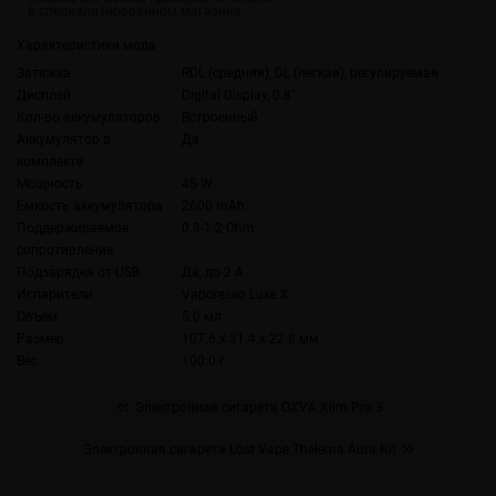
Характеристики мода
Затяжка
RDL (средняя), DL (легкая), регулируемая
Дисплей
Digital Display, 0.8"
Кол-во аккумуляторов
Встроенный
Аккумулятор в
Да
комплекте
Мощность
45 W
Емкость аккумулятора
2600 mAh
Поддерживаемое
0.3-1.2 Ohm
сопротивление
Подзарядка от USB
Да, до 2 А
Испарители
Vaporesso Luxe X
Объем
5.0 мл
Размер
107.6 x 31.4 x 22.8 мм
Вес
100.0 г
Электронная сигарета OXVA Xlim Pro 3
Электронная сигарета Lost Vape Thelema Aura Kit