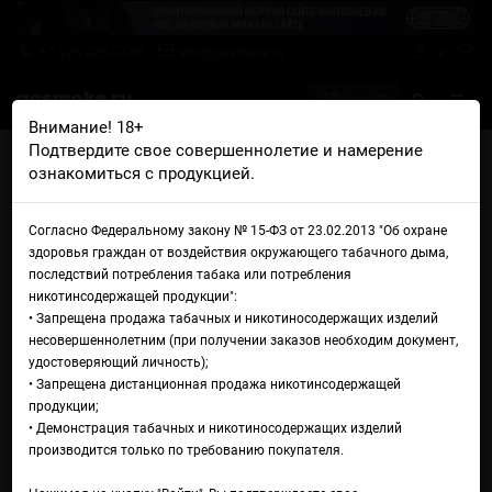
+7 926 425-57-00
info@gosmoke.ru
0 на 0 ₽
Внимание! 18+
Подтвердите свое совершеннолетие и намерение
Главная
Железо
POD системы (сигаретники)
ознакомиться с продукцией.
Электронная сигарета Vaporesso Luxe X3
Электронная сигарета
Согласно Федеральному закону № 15-ФЗ от 23.02.2013 "Об охране
здоровья граждан от воздействия окружающего табачного дыма,
Vaporesso Luxe X3
последствий потребления табака или потребления
никотинсодержащей продукции":
• Запрещена продажа табачных и никотиносодержащих изделий
несовершеннолетним (при получении заказов необходим документ,
удостоверяющий личность);
• Запрещена дистанционная продажа никотинсодержащей
продукции;
• Демонстрация табачных и никотиносодержащих изделий
производится только по требованию покупателя.