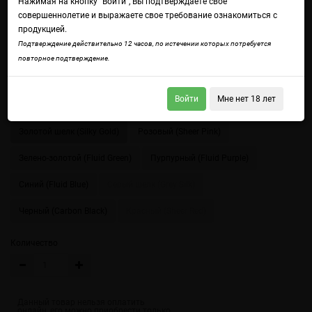
Нажимая на кнопку "Войти", Вы подтверждаете свое
совершеннолетие и выражаете свое требование ознакомиться с
продукцией.
Подтверждение действительно 12 часов, по истечении которых потребуется
повторное подтверждение.
Войдите
чтобы получить доступ ко всем функциям сайта.
Войти
Мне нет 18 лет
Цвет
Золотой шелк (Silky Gold)
Розовый (Sheer Pink)
Зелено-золотой (Fluid Green)
Пурпурный (Fluid Purple)
Синий (Fluid Blue)
Серый шелк (Grey Silk)
Черный (Carbon Black)
Красный (Sheer Red)
Количество