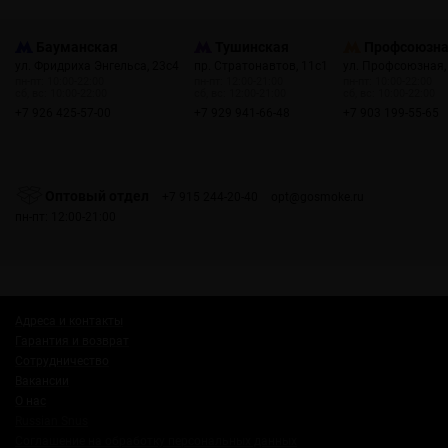
Бауманская
Тушинская
Профсоюзн
ул. Фридриха Энгельса, 23с4
пр. Стратонавтов, 11с1
ул. Профсоюзная,
пн-пт: 10:00-22:00
пн-пт: 12:00-21:00
пн-пт: 10:00-22:00
сб, вс: 10:00-22:00
сб, вс: 12:00-21:00
сб, вс: 10:00-22:00
+7 926 425-57-00
+7 929 941-66-48
+7 903 199-55-65
Оптовый отдел
+7 915 244-20-40
opt@gosmoke.ru
пн-пт: 12:00-21:00
Адреса и контакты
Гарантия и возврат
Сотрудничество
Вакансии
О нас
Russian Snus
Соглашение на обработку персональных данных