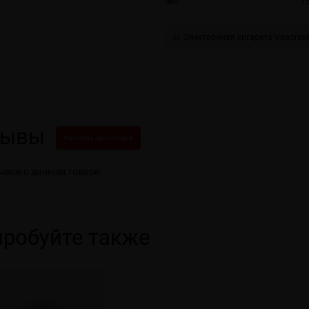
Вес
75
Электронная сигарета Vaporess
зывы
Написать свой отзыв
ывов о данном товаре.
робуйте также