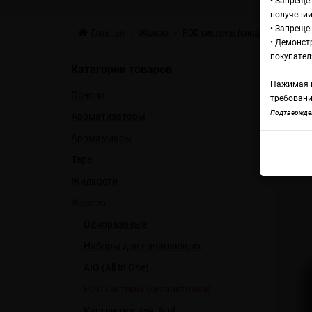
• Запреще
получении
• Запреще
Главная
Железо
POD системы (сигаретники)
Э
• Демонст
Эл
покупател
Категории товаров
Нажимая н
Основа
Je
требовани
Подтвержден
Ароматизаторы
Аромамиксы
Элек
Тара
Жидкости
Железо
Одноразовые
Наборы для начинающих
AIO (All In One)
POD системы (сигаретники)
Картриджи для Juul