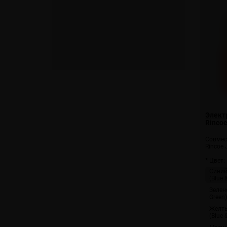
Элект
Rincoe
Совмес
Rincoe 
* Цвет:
Синий
(Blue 
Зелен
Green)
Желты
(Blue 