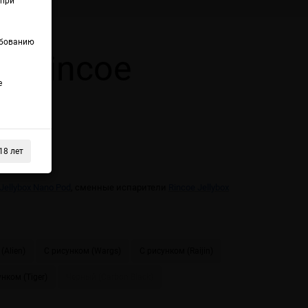
(при
ебованию
а Rincoe
е
18 лет
 2X KIT
Jellybox Nano Pod
, сменные испарители
Rincoe Jellybox
(Alien)
С рисунком (Wargs)
С рисунком (Raijin)
нком (Tiger)
Черный (Carbon Black)