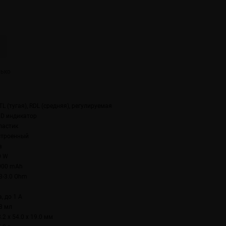
L (тугая), RDL (средняя), регулируемая
ED индикатор
ластик
строенный
а
0 W
000 mAh
.3-3.0 Ohm
, до 1 А
.8 мл
.2 x 54.0 x 19.0 мм