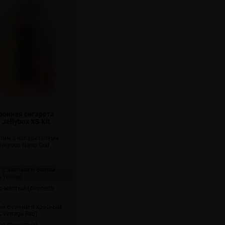
ронная сигарета
 Jellybox XS Kit
тим с испарителями
Jellybox Nano Coil
 с желтым и белым
& Yellow)
о-желтый (Avocado
й с синим и красным
& Vintage Red)