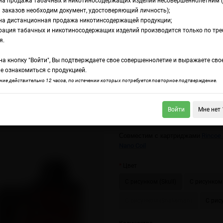
на продажа табачных и никотиносодержащих изделий несовершеннолетним 
 заказов необходим документ, удостоверяющий личность);
на дистанционная продажа никотинсодержащей продукции;
лектронная сигарета Rincoe Jellybox Nano X Kit
рация табачных и никотиносодержащих изделий производится только по тр
ектронная сигарет
я.
а кнопку "Войти", Вы подтверждаете свое совершеннолетие и выражаете сво
llybox Nano X Kit
е ознакомиться с продукцией.
ие действительно 12 часов, по истечении которых потребуется повторное подтверждение.
Войти
Мне нет 
тронная сигарета Vaporesso Zero 2 Pod
Электронная сигарета SMOK Novo
Совместим с картриджами
Rincoe 
Nano Coil
Цвет
С рисунком (Skull)
С рисунком 
С рисунком (Snakeman)
С рису