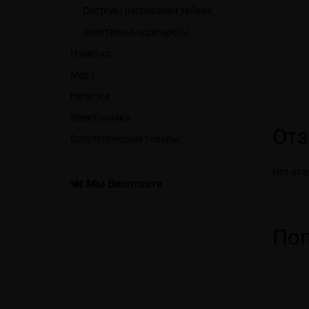
Системы нагревания табака
Электронные сигареты
Намотка
Мерч
Напитки
Электроника
От
Сопутствующие товары
Нет отз
Мы Вконтакте
Поп