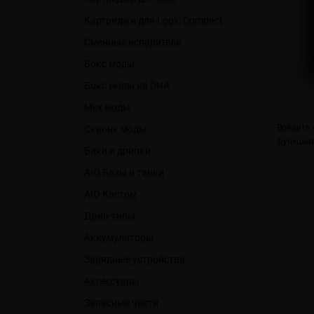
Картриджи для Logic Compact
Сменные испарители
Бокс моды
Бокс моды на DNA
Мех моды
Войдите
ч
Сквонк моды
функциям
Баки и дрипки
AIO Базы и танки
AIO Кастом
Дрип-типы
Аккумуляторы
Зарядные устройства
Аксессуары
Запасные части